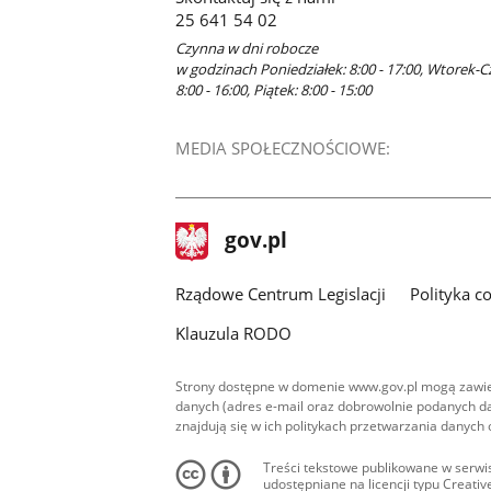
nowym
25 641 54 02
oknie
Czynna w dni robocze
w godzinach Poniedziałek: 8:00 - 17:00, Wtorek-C
8:00 - 16:00, Piątek: 8:00 - 15:00
MEDIA SPOŁECZNOŚCIOWE:
stopka
Strona
gov.pl
gov.pl
główna
Rządowe Centrum Legislacji
Polityka c
Klauzula RODO
Strony dostępne w domenie www.gov.pl mogą zawier
danych (adres e-mail oraz dobrowolnie podanych da
znajdują się w ich politykach przetwarzania danych
Treści tekstowe publikowane w serwis
udostępniane na licencji typu Creat