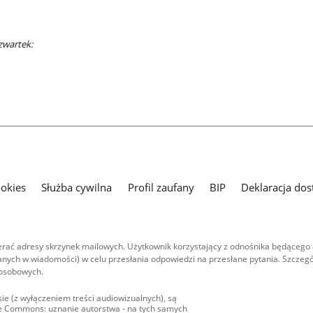
zwartek:
ookies
Służba cywilna
Profil zaufany
BIP
Deklaracja dos
ać adresy skrzynek mailowych. Użytkownik korzystający z odnośnika będącego 
nych w wiadomości) w celu przesłania odpowiedzi na przesłane pytania. Szczegó
 osobowych.
ie (z wyłączeniem treści audiowizualnych), są
ive Commons: uznanie autorstwa - na tych samych