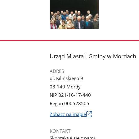
Pokaż
zdjęcie
1
z
stopka
Urząd Miasta i Gminy w Mordach
galerii.
ADRES
ul. Kilińskiego 9
08-140 Mordy
NIP 821-16-17-440
Regon 000528505
Link
Zobacz na mapie
otworzy
się
KONTAKT
w
Skontaktuj się z nami