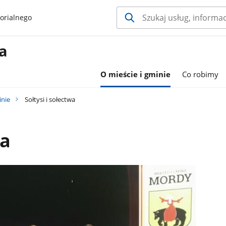
orialnego
a
O mieście i gminie
Co robimy
inie
Sołtysi i sołectwa
wa