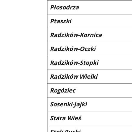
Płosodrza
Ptaszki
Radzików-Kornica
Radzików-Oczki
Radzików-Stopki
Radzików Wielki
Rogóziec
Sosenki-Jajki
Stara Wieś
Stok Ruski