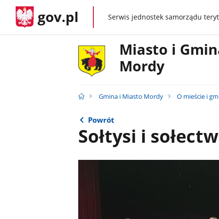
gov.pl
Serwis jednostek samorządu teryt
gov.pl
Miasto i Gmin
Mordy
Gmina i Miasto Mordy
O mieście i gm
Powrót
Sołtysi i sołect