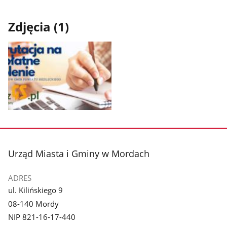
Zdjęcia (1)
Pokaż
zdjęcie
1
z
stopka
Urząd Miasta i Gminy w Mordach
galerii.
ADRES
ul. Kilińskiego 9
08-140 Mordy
NIP 821-16-17-440