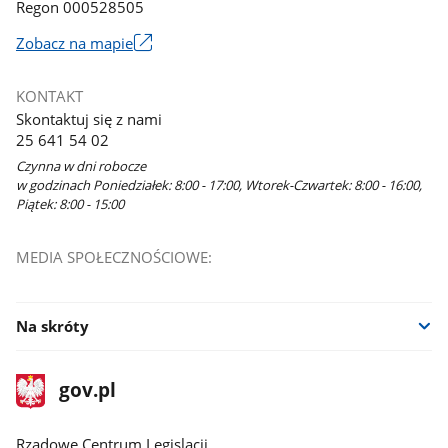
Regon 000528505
Link
Zobacz na mapie
otworzy
się
KONTAKT
w
Skontaktuj się z nami
nowym
25 641 54 02
oknie
Czynna w dni robocze
w godzinach Poniedziałek: 8:00 - 17:00, Wtorek-Czwartek: 8:00 - 16:00,
Piątek: 8:00 - 15:00
MEDIA SPOŁECZNOŚCIOWE:
Na skróty
stopka
Strona
gov.pl
gov.pl
główna
Rządowe Centrum Legislacji