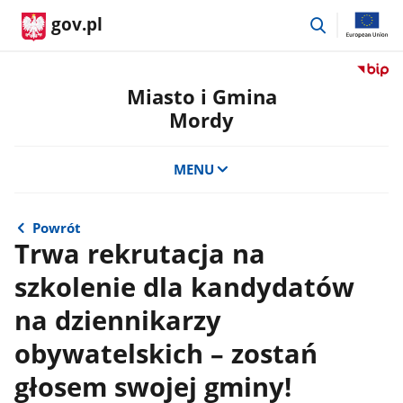
przejdź
gov.pl
do
wyszukiwar
Przejdź
do
Miasto i Gmina
serwis
Mordy
Biulety
Informa
Publicz
MENU
Miasto
i
Gmina
Powrót
Mordy
Trwa rekrutacja na
szkolenie dla kandydatów
na dziennikarzy
obywatelskich – zostań
głosem swojej gminy!