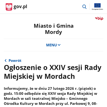
przejdź
gov.pl
do
wyszukiwar
Przejdź
do
Miasto i Gmina
serwis
Mordy
Biulety
Informa
Publicz
MENU
Miasto
i
Gmina
Powrót
Mordy
Ogłoszenie o XXIV sesji Rady
Miejskiej w Mordach
Informujemy, że w dniu 27 lutego 2026 r. (piątek) o
godz. 15:00 odbędzie się XXIV sesja Rady Miejskiej w
Mordach w sali teatralnej Miejsko – Gminnego
Ośrodka Kultury w Mordach przy ul. Parkowej 9, 08-