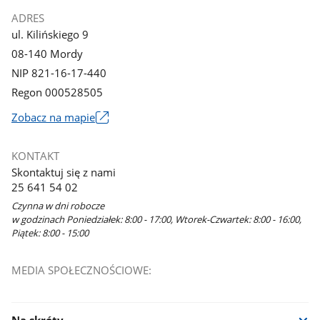
ADRES
ul. Kilińskiego 9
08-140 Mordy
NIP 821-16-17-440
Regon 000528505
Link
Zobacz na mapie
otworzy
się
KONTAKT
w
Skontaktuj się z nami
nowym
25 641 54 02
oknie
Czynna w dni robocze
w godzinach Poniedziałek: 8:00 - 17:00, Wtorek-Czwartek: 8:00 - 16:00,
Piątek: 8:00 - 15:00
MEDIA SPOŁECZNOŚCIOWE:
Na skróty