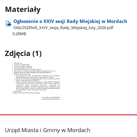
Materiały
Ogłoszenie o XXIV sesji Rady Miejskiej w Mordach
OGŁOSZENIE​_XXIV​_sesja​_Rady​_Miejskiej​_luty​_2026.pdf
0.20MB
Zdjęcia (1)
Pokaż
zdjęcie
1
z
stopka
Urząd Miasta i Gminy w Mordach
galerii.