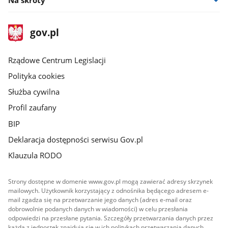
stopka
Strona
gov.pl
gov.pl
główna
Rządowe Centrum Legislacji
Polityka cookies
Służba cywilna
Profil zaufany
BIP
Deklaracja dostępności serwisu Gov.pl
Klauzula RODO
Strony dostępne w domenie www.gov.pl mogą zawierać adresy skrzynek
mailowych. Użytkownik korzystający z odnośnika będącego adresem e-
mail zgadza się na przetwarzanie jego danych (adres e-mail oraz
dobrowolnie podanych danych w wiadomości) w celu przesłania
odpowiedzi na przesłane pytania. Szczegóły przetwarzania danych przez
każdą z jednostek znajdują się w ich politykach przetwarzania danych