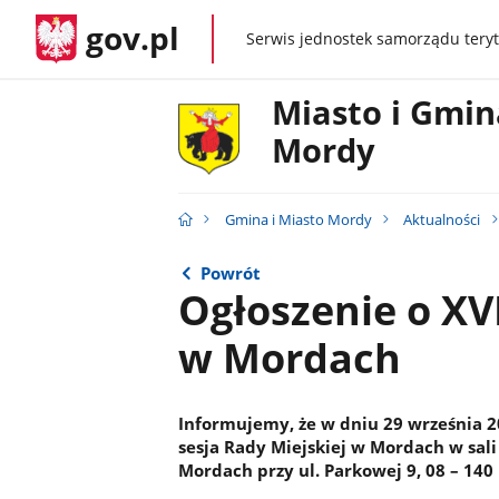
gov.pl
Serwis jednostek samorządu teryt
gov.pl
Miasto i Gmin
Mordy
Gmina i Miasto Mordy
Aktualności
Powrót
Ogłoszenie o XVI
w Mordach
Informujemy, że w dniu 29 września 202
sesja Rady Miejskiej w Mordach w sal
Mordach przy ul. Parkowej 9, 08 – 140