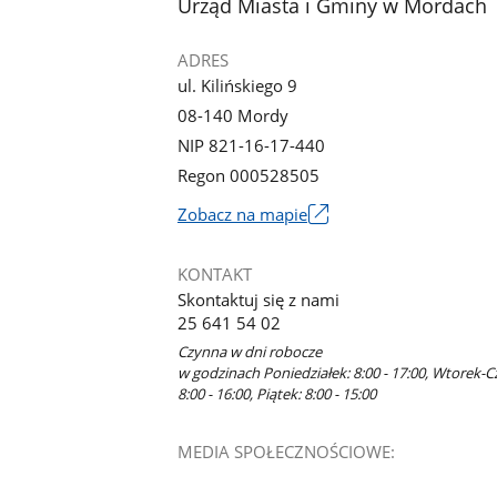
stopka
Urząd Miasta i Gminy w Mordach
galerii.
ADRES
ul. Kilińskiego 9
08-140 Mordy
NIP 821-16-17-440
Regon 000528505
Link
Zobacz na mapie
otworzy
się
KONTAKT
w
Skontaktuj się z nami
nowym
25 641 54 02
oknie
Czynna w dni robocze
w godzinach Poniedziałek: 8:00 - 17:00, Wtorek-C
8:00 - 16:00, Piątek: 8:00 - 15:00
MEDIA SPOŁECZNOŚCIOWE: