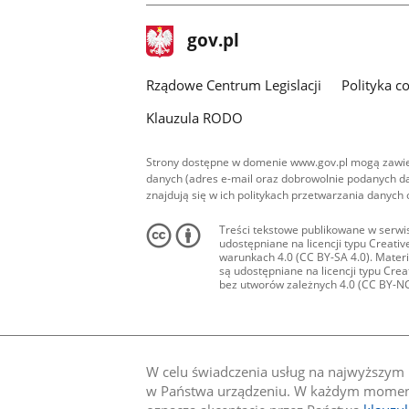
stopka
Strona
gov.pl
gov.pl
główna
Rządowe Centrum Legislacji
Polityka c
Klauzula RODO
Strony dostępne w domenie www.gov.pl mogą zawier
danych (adres e-mail oraz dobrowolnie podanych da
znajdują się w ich politykach przetwarzania danych
Treści tekstowe publikowane w serwis
udostępniane na licencji typu Creat
warunkach 4.0 (CC BY-SA 4.0). Materia
są udostępniane na licencji typu Cr
bez utworów zależnych 4.0 (CC BY-NC-N
W celu świadczenia usług na najwyższym p
w Państwa urządzeniu. W każdym momenci