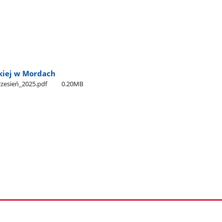
skiej w Mordach
rzesień​_2025.pdf
0.20MB