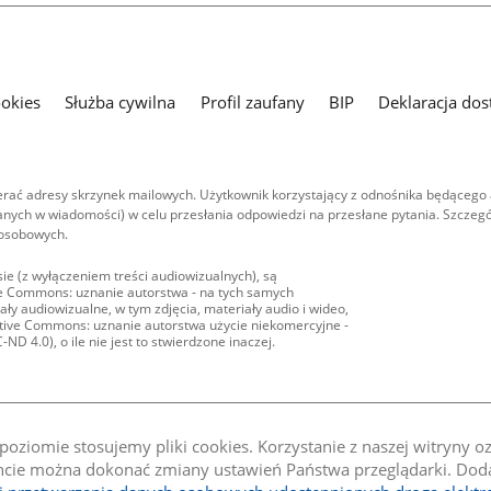
ookies
Służba cywilna
Profil zaufany
BIP
Deklaracja dos
ać adresy skrzynek mailowych. Użytkownik korzystający z odnośnika będącego 
nych w wiadomości) w celu przesłania odpowiedzi na przesłane pytania. Szczegó
 osobowych.
ie (z wyłączeniem treści audiowizualnych), są
ive Commons: uznanie autorstwa - na tych samych
ły audiowizualne, w tym zdjęcia, materiały audio i wideo,
eative Commons: uznanie autorstwa użycie niekomercyjne -
D 4.0), o ile nie jest to stwierdzone inaczej.
oziomie stosujemy pliki cookies. Korzystanie z naszej witryny 
e można dokonać zmiany ustawień Państwa przeglądarki. Dodat