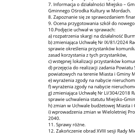
7. Informacja o działalności Miejsko – Gm
Gminnego Ośrodka Kultury w Mordach.
8. Zapoznanie się ze sprawozdaniem fi
9. Ocena przygotowania szkół do nowego
10.Podjęcie uchwał w sprawach:
a) rozpatrzenia skargi na działalność Bur
b) zmieniająca Uchwałę Nr IX/81/2024 Ra
sprawie określenia przystanków komunik
zasad korzystania z tych przystanków,
c) wstępnej lokalizacji przystanków komu
d) przejęcia do realizacji zadania Powiat
powiatowych na terenie Miasta i Gminy 
e) wyrażenia zgody na nabycie nieruchom
f) wyrażenia zgody na nabycie nieruchomo
g) zmieniająca Uchwałę Nr LI/304/2018 R
sprawie uchwalenia statutu Miejsko-Gm
h) zmian w Uchwale budżetowej Miasta i
i) wprowadzenia zmian w Wieloletniej Pr
2040.
11. Sprawy różne.
12. Zakończenie obrad XVIII sesji Rady Mie