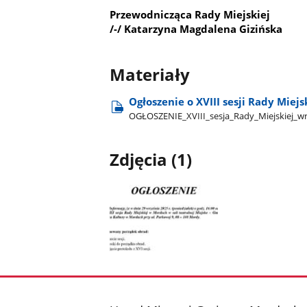
Przewodnicząca Rady Miejskiej
/-/ Katarzyna Magdalena Gizińska
Materiały
Ogłoszenie o XVIII sesji Rady Miej
OGŁOSZENIE​_XVIII​_sesja​_Rady​_Miejskiej​_w
Zdjęcia (1)
Pokaż
zdjęcie
1
z