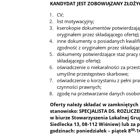
KANDYDAT JEST ZOBOWIĄZANY ZŁOŻY
CV;
list motywacyjny;
kserokopie dokumentów potwierdzając
oryginałem przez składającego ofertę);
inne dokumenty o posiadanych kwalifi
zgodność z oryginałem przez składając
dokumenty potwierdzające staż pracy 
składającego ofertę);
oświadczenie o niekaralności za przes
umyślne przestępstwo skarbowe;
oświadczenie o korzystaniu z pełni pr
czynności prawnych;
zgodę na przetwarzanie danych osobo
Oferty należy składać w zamkniętych
stanowisko:
SPECJALISTA DS. ROZLICZ
w biurze Stowarzyszenia Lokalnej Grup
Siedlecka 13, 08-112 Wiśniew) lub za 
00
godzinach: poniedziałek – piątek 8
-1