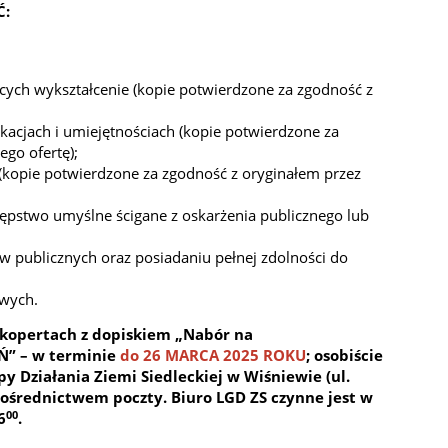
Ć:
ych wykształcenie (kopie potwierdzone za zgodność z
kacjach i umiejętnościach (kopie potwierdzone za
ego ofertę);
(kopie potwierdzone za zgodność z oryginałem przez
tępstwo umyślne ścigane z oskarżenia publicznego lub
aw publicznych oraz posiadaniu pełnej zdolności do
wych.
 kopertach z dopiskiem „Nabór na
EŃ”
– w terminie
do 26 MARCA 2025 ROKU
; osobiście
y Działania Ziemi Siedleckiej w Wiśniewie (ul.
pośrednictwem poczty. Biuro LGD ZS czynne jest w
00
6
.