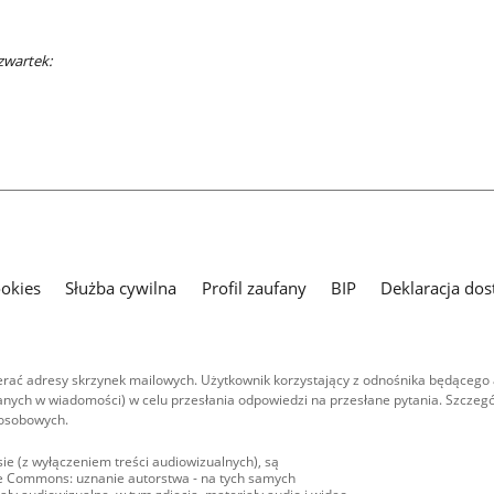
zwartek:
ookies
Służba cywilna
Profil zaufany
BIP
Deklaracja dos
ać adresy skrzynek mailowych. Użytkownik korzystający z odnośnika będącego 
nych w wiadomości) w celu przesłania odpowiedzi na przesłane pytania. Szczegó
 osobowych.
ie (z wyłączeniem treści audiowizualnych), są
ive Commons: uznanie autorstwa - na tych samych