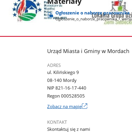
Materiały
Ogłoszenie o naborze pracownika
Ogłoszenie​_o​_naborze​_pracownika​_-​_wersj
stopka
Urząd Miasta i Gminy w Mordach
ADRES
ul. Kilińskiego 9
08-140 Mordy
NIP 821-16-17-440
Regon 000528505
Link
Zobacz na mapie
otworzy
się
KONTAKT
w
Skontaktuj się z nami
nowym