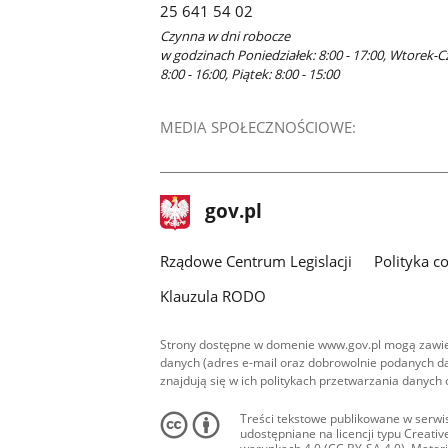
25 641 54 02
oknie
Czynna w dni robocze
w godzinach Poniedziałek: 8:00 - 17:00, Wtorek-C
8:00 - 16:00, Piątek: 8:00 - 15:00
MEDIA SPOŁECZNOŚCIOWE:
stopka
Strona
gov.pl
gov.pl
główna
Rządowe Centrum Legislacji
Polityka c
Klauzula RODO
Strony dostępne w domenie www.gov.pl mogą zawier
danych (adres e-mail oraz dobrowolnie podanych da
znajdują się w ich politykach przetwarzania danych
Treści tekstowe publikowane w serwis
udostępniane na licencji typu Creat