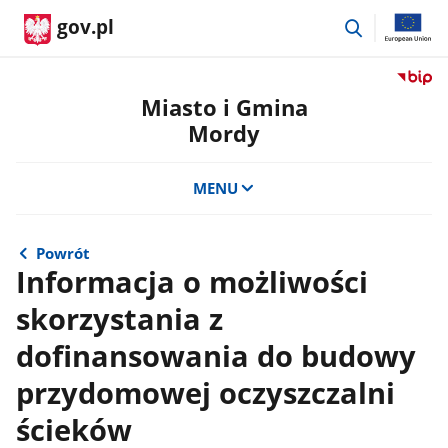
przejdź
gov.pl
do
wyszukiwar
Przejdź
do
Miasto i Gmina
serwis
Mordy
Biulety
Informa
Publicz
MENU
Miasto
i
Gmina
Powrót
Mordy
Informacja o możliwości
skorzystania z
dofinansowania do budowy
przydomowej oczyszczalni
ścieków