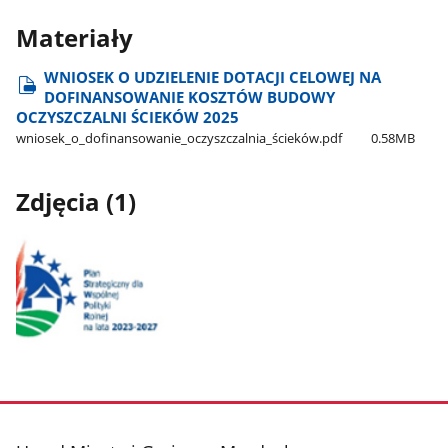
Materiały
WNIOSEK O UDZIELENIE DOTACJI CELOWEJ NA
DOFINANSOWANIE KOSZTÓW BUDOWY
OCZYSZCZALNI ŚCIEKÓW 2025
wniosek​_o​_dofinansowanie​_oczyszczalnia​_ścieków.pdf
0.58MB
Zdjęcia (1)
Pokaż
zdjęcie
1
z