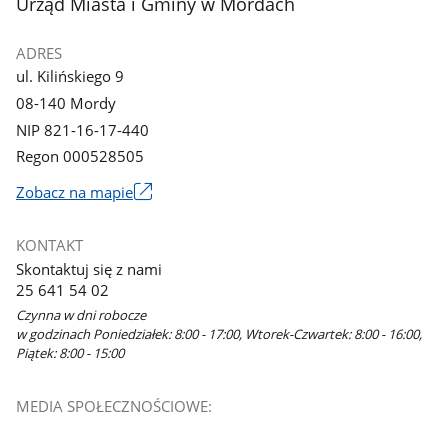
stopka
Urząd Miasta i Gminy w Mordach
galerii.
ADRES
ul. Kilińskiego 9
08-140 Mordy
NIP 821-16-17-440
Regon 000528505
Link
Zobacz na mapie
otworzy
się
KONTAKT
w
Skontaktuj się z nami
nowym
25 641 54 02
oknie
Czynna w dni robocze
w godzinach Poniedziałek: 8:00 - 17:00, Wtorek-Czwartek: 8:00 - 16:00,
Piątek: 8:00 - 15:00
MEDIA SPOŁECZNOŚCIOWE: