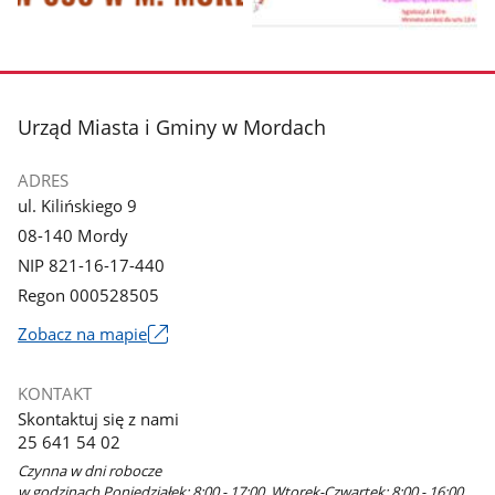
Pokaż
Pokaż
zdjęcie
zdjęcie
1
2
z
z
stopka
Urząd Miasta i Gminy w Mordach
galerii.
galerii.
ADRES
ul. Kilińskiego 9
08-140 Mordy
NIP 821-16-17-440
Regon 000528505
Link
Zobacz na mapie
otworzy
się
KONTAKT
w
Skontaktuj się z nami
nowym
25 641 54 02
oknie
Czynna w dni robocze
w godzinach Poniedziałek: 8:00 - 17:00, Wtorek-Czwartek: 8:00 - 16:00,