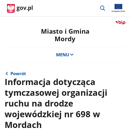
przejdź
gov.pl
do
wyszukiwar
Przejdź
do
Miasto i Gmina
serwis
Mordy
Biulety
Informa
Publicz
MENU
Miasto
i
Gmina
Powrót
Mordy
Informacja dotycząca
tymczasowej organizacji
ruchu na drodze
wojewódzkiej nr 698 w
Mordach