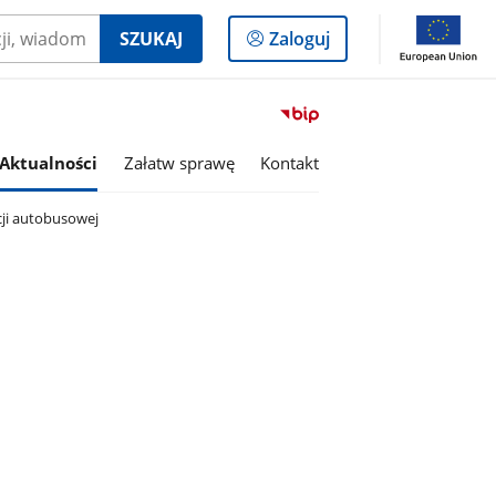
Logowanie
SZUKAJ
Zaloguj
do
panelu
Przejdź
do
serwisu
Aktualności
Załatw sprawę
Kontakt
Biuletyn
Informacji
ji autobusowej
Publicznej
Gmina
Lutomiersk