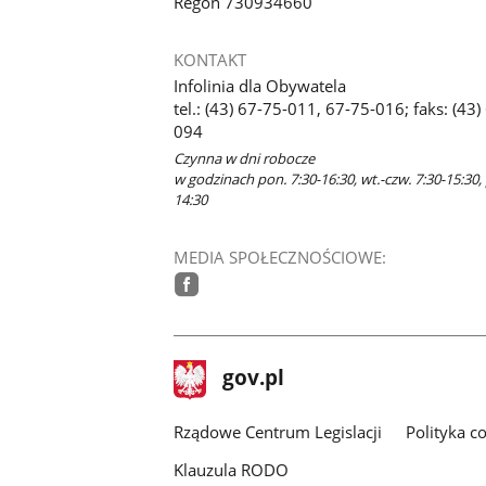
Regon 730934660
KONTAKT
Infolinia dla Obywatela
tel.: (43) 67-75-011, 67-75-016; faks: (43)
094
Czynna w dni robocze
w godzinach pon. 7:30-16:30, wt.-czw. 7:30-15:30, 
14:30
MEDIA SPOŁECZNOŚCIOWE:
facebook
stopka
Strona
gov.pl
gov.pl
główna
Rządowe Centrum Legislacji
Polityka c
Klauzula RODO