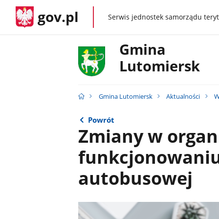
gov.pl
Serwis jednostek samorządu teryt
gov.pl
Gmina
Lutomiersk
Gmina Lutomiersk
Aktualności
W
Powrót
Zmiany w organi
funkcjonowaniu
autobusowej