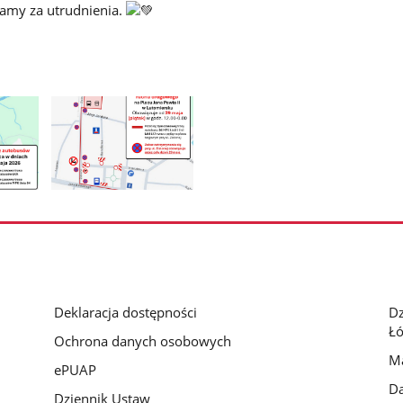
amy za utrudnienia.
Pokaż
zdjęcie
3
z
galerii.
Deklaracja dostępności
D
Łó
Ochrona danych osobowych
Ma
ePUAP
Da
Dziennik Ustaw