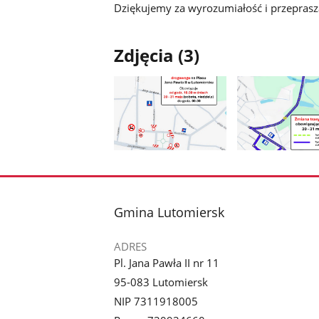
Dziękujemy za wyrozumiałość i przeprasz
Zdjęcia (3)
Pokaż
Pokaż
zdjęcie
zdjęcie
1
2
z
z
stopka
Gmina Lutomiersk
galerii.
galerii.
ADRES
Pl. Jana Pawła II nr 11
95-083 Lutomiersk
NIP 7311918005