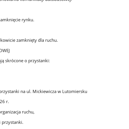
zamknięcie rynku.
łkowicie zamknięty dla ruchu.
OWEJ
ają skrócone o przystanki:
zystanki na ul. Mickiewicza w Lutomiersku
6 r.
rganizacja ruchu,
 przystanki.