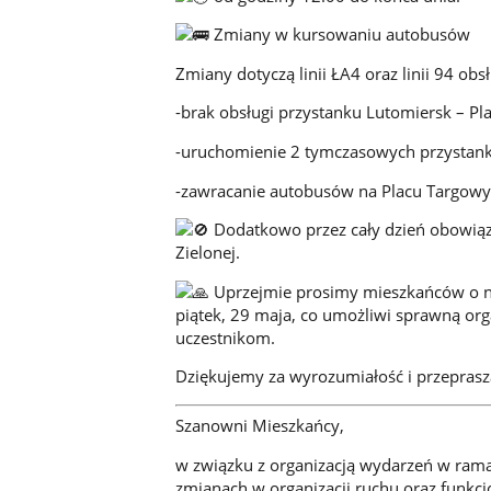
Zmiany w kursowaniu autobusów
Zmiany dotyczą linii ŁA4 oraz linii 94 ob
-brak obsługi przystanku Lutomiersk – Plac
-uruchomienie 2 tymczasowych przystankó
-zawracanie autobusów na Placu Targowym
Dodatkowo przez cały dzień obowiązy
Zielonej.
Uprzejmie prosimy mieszkańców o ni
piątek, 29 maja, co umożliwi sprawną or
uczestnikom.
Dziękujemy za wyrozumiałość i przeprasz
Szanowni Mieszkańcy,
w związku z organizacją wydarzeń w ram
zmianach w organizacji ruchu oraz funkc