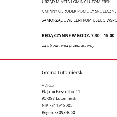
URZĄD MIASTA I GMINY LUTOMIERSK
GMINNY OŚRODEK POMOCY SPOŁECZNE
SAMORZĄDOWE CENTRUM USŁUG WSP
BĘDĄ CZYNNE W GODZ. 7:30 – 15:00
Za utrudnienia przepraszamy
stopka
Gmina Lutomiersk
ADRES
Pl. Jana Pawła II nr 11
95-083 Lutomiersk
NIP 7311918005
Regon 730934660