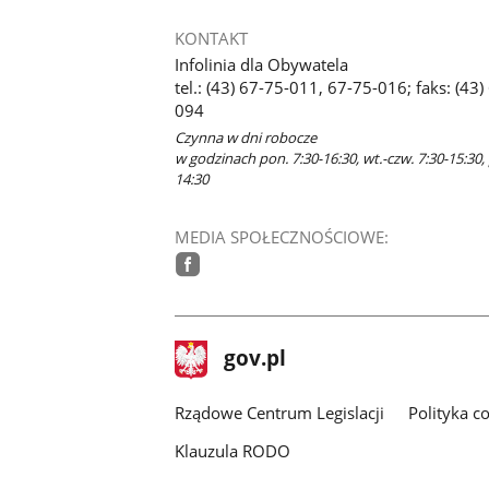
KONTAKT
Infolinia dla Obywatela
tel.: (43) 67-75-011, 67-75-016; faks: (43)
094
Czynna w dni robocze
w godzinach pon. 7:30-16:30, wt.-czw. 7:30-15:30, 
14:30
MEDIA SPOŁECZNOŚCIOWE:
facebook
stopka
Strona
gov.pl
gov.pl
główna
Rządowe Centrum Legislacji
Polityka c
Klauzula RODO