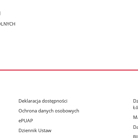
J
ÓLNYCH
Deklaracja dostępności
D
Łó
Ochrona danych osobowych
Ma
ePUAP
Da
Dziennik Ustaw
BI