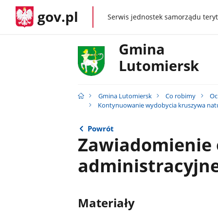
gov.pl
Serwis jednostek samorządu teryt
gov.pl
Gmina
Lutomiersk
Gmina Lutomiersk
Co robimy
Oc
Kontynuowanie wydobycia kruszywa natur
Powrót
Zawiadomienie 
administracyjne
Materiały