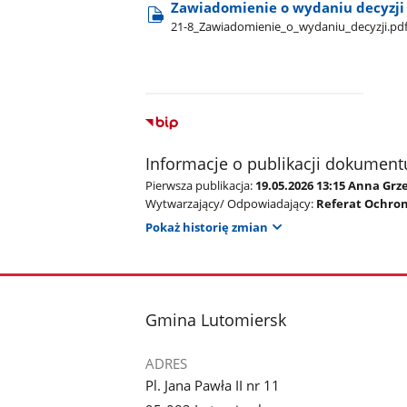
Zawiadomienie o wydaniu decyzji
21-8​_Zawiadomienie​_o​_wydaniu​_decyzji.pd
Informacje o publikacji dokument
Pierwsza publikacja:
19.05.2026 13:15 Anna Grz
Wytwarzający/ Odpowiadający:
Referat Ochron
Pokaż historię zmian
stopka
Gmina Lutomiersk
ADRES
Pl. Jana Pawła II nr 11