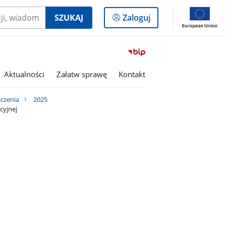
Logowanie
SZUKAJ
Zaloguj
do
panelu
Przejdź
do
serwisu
Aktualności
Załatw sprawę
Kontakt
Biuletyn
Informacji
czenia
2025
Publicznej
cyjnej
Gmina
Lutomiersk