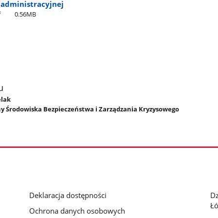
 administracyjnej
f
0.56MB
u
elak
y Środowiska Bezpieczeństwa i Zarządzania Kryzysowego
Deklaracja dostępności
D
Łó
Ochrona danych osobowych