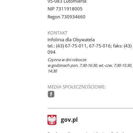
95-083 Lutomiersk
NIP 7311918005
Regon 730934660
KONTAKT
Infolinia dla Obywatela
tel.: (43) 67-75-011, 67-75-016; faks: (43)
094
Czynna w dni robocze
w godzinach pon. 7:30-16:30, wt.-czw. 7:30-15:30, 
14:30
MEDIA SPOŁECZNOŚCIOWE:
facebook
stopka
Strona
gov.pl
gov.pl
główna