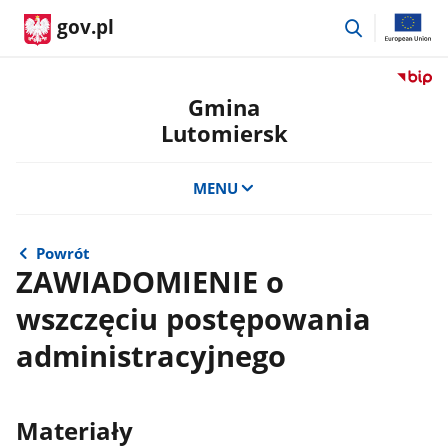
przejdź
gov.pl
do
wyszukiwar
Przejdź
do
Gmina
serwis
Lutomiersk
Biulety
Informa
Publicz
MENU
Gmina
Lutomi
Powrót
ZAWIADOMIENIE o
wszczęciu postępowania
administracyjnego
Materiały