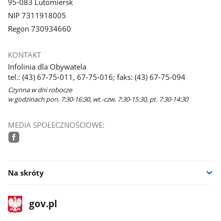
95-083 Lutomiersk
NIP 7311918005
Regon 730934660
KONTAKT
Infolinia dla Obywatela
tel.: (43) 67-75-011, 67-75-016; faks: (43) 67-75-094
Czynna w dni robocze
w godzinach pon. 7:30-16:30, wt.-czw. 7:30-15:30, pt. 7:30-14:30
MEDIA SPOŁECZNOŚCIOWE:
facebook
Na skróty
stopka
Strona
gov.pl
gov.pl
główna