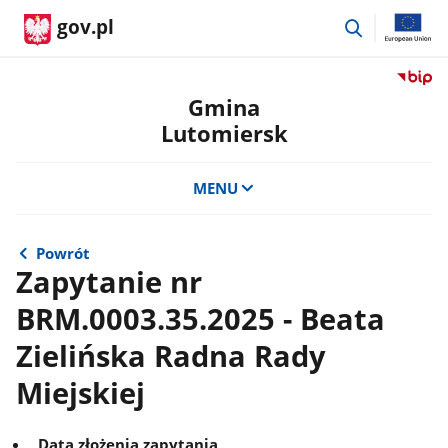
przejdź
gov.pl
do
wyszukiwar
Przejdź
do
Gmina
serwis
Lutomiersk
Biulety
Informa
Publicz
MENU
Gmina
Lutomi
Powrót
Zapytanie nr
BRM.0003.35.2025 - Beata
Zielińska Radna Rady
Miejskiej
Data złożenia zapytania