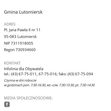
stopka
Gmina Lutomiersk
ADRES
Pl. Jana Pawła II nr 11
95-083 Lutomiersk
NIP 7311918005
Regon 730934660
KONTAKT
Infolinia dla Obywatela
tel.: (43) 67-75-011, 67-75-016; faks: (43) 67-75-094
Czynna w dni robocze
w godzinach pon. 7:30-16:30, wt.-czw. 7:30-15:30, pt. 7:30-14:30
MEDIA SPOŁECZNOŚCIOWE:
facebook