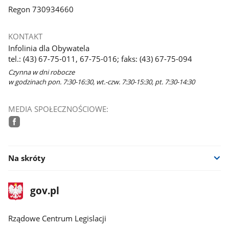
Regon 730934660
KONTAKT
Infolinia dla Obywatela
tel.: (43) 67-75-011, 67-75-016; faks: (43) 67-75-094
Czynna w dni robocze
w godzinach pon. 7:30-16:30, wt.-czw. 7:30-15:30, pt. 7:30-14:30
MEDIA SPOŁECZNOŚCIOWE:
facebook
Na skróty
stopka
Strona
gov.pl
gov.pl
główna
Rządowe Centrum Legislacji