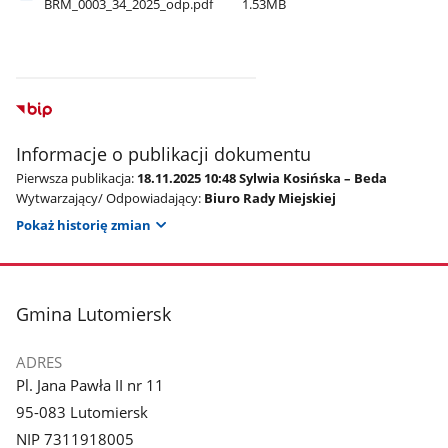
BRM​_0003​_34​_2025​_odp.pdf
1.53MB
Informacje o publikacji dokumentu
Pierwsza publikacja:
18.11.2025 10:48 Sylwia Kosińska – Beda
Wytwarzający/ Odpowiadający:
Biuro Rady Miejskiej
Pokaż historię zmian
stopka
Gmina Lutomiersk
ADRES
Pl. Jana Pawła II nr 11
95-083 Lutomiersk
NIP 7311918005