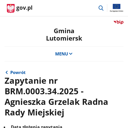
przejdź
gov.pl
do
wyszukiwar
Przejdź
do
Gmina
serwis
Lutomiersk
Biulety
Informa
Publicz
MENU
Gmina
Lutomi
Powrót
Zapytanie nr
BRM.0003.34.2025 -
Agnieszka Grzelak Radna
Rady Miejskiej
Data złożenia zapytania