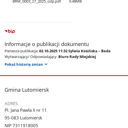
BRM​_0003​_27​_2025​_odp.pdf
0.48MB
Informacje o publikacji dokumentu
Pierwsza publikacja:
02.10.2025 11:32 Sylwia Kosińska – Beda
Wytwarzający/ Odpowiadający:
Biuro Rady Miejskiej
Pokaż historię zmian
stopka
Gmina Lutomiersk
ADRES
Pl. Jana Pawła II nr 11
95-083 Lutomiersk
NIP 7311918005