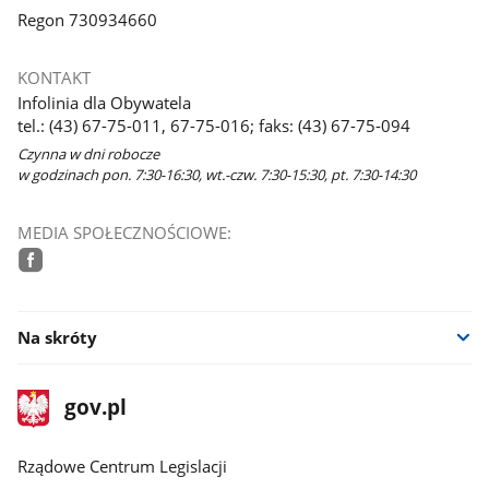
Regon 730934660
KONTAKT
Infolinia dla Obywatela
tel.: (43) 67-75-011, 67-75-016; faks: (43) 67-75-094
Czynna w dni robocze
w godzinach pon. 7:30-16:30, wt.-czw. 7:30-15:30, pt. 7:30-14:30
MEDIA SPOŁECZNOŚCIOWE:
facebook
Na skróty
stopka
Strona
gov.pl
gov.pl
główna
Rządowe Centrum Legislacji