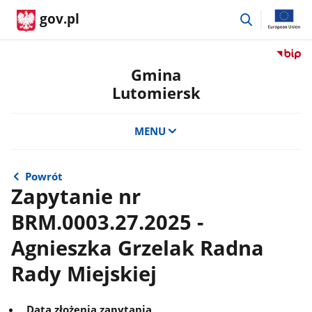
przejdź
gov.pl
do
wyszukiwar
Przejdź
do
Gmina
serwis
Lutomiersk
Biulety
Informa
Publicz
MENU
Gmina
Lutomi
Powrót
Zapytanie nr
BRM.0003.27.2025 -
Agnieszka Grzelak Radna
Rady Miejskiej
Data złożenia zapytania