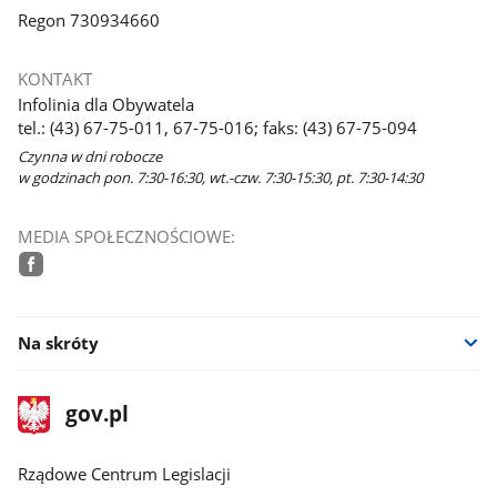
Regon 730934660
KONTAKT
Infolinia dla Obywatela
tel.: (43) 67-75-011, 67-75-016; faks: (43) 67-75-094
Czynna w dni robocze
w godzinach pon. 7:30-16:30, wt.-czw. 7:30-15:30, pt. 7:30-14:30
MEDIA SPOŁECZNOŚCIOWE:
facebook
Na skróty
stopka
Strona
gov.pl
gov.pl
główna
Rządowe Centrum Legislacji