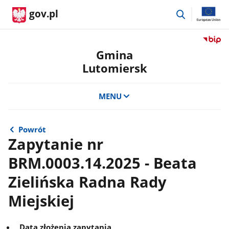
przejdź
gov.pl
do
wyszukiwar
Przejdź
do
Gmina
serwis
Lutomiersk
Biulety
Informa
Publicz
MENU
Gmina
Lutomi
Powrót
Zapytanie nr
BRM.0003.14.2025 - Beata
Zielińska Radna Rady
Miejskiej
Data złożenia zapytania