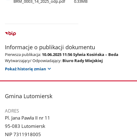
BRM​_0003​_14​_2025​_odp.pdf
0.33MB
Informacje o publikacji dokumentu
Pierwsza publikacja:
10.06.2025 11:56 Sylwia Kosińska – Beda
Wytwarzający/ Odpowiadający:
Biuro Rady Miejskiej
Pokaż historię zmian
stopka
Gmina Lutomiersk
ADRES
Pl. Jana Pawła II nr 11
95-083 Lutomiersk
NIP 7311918005