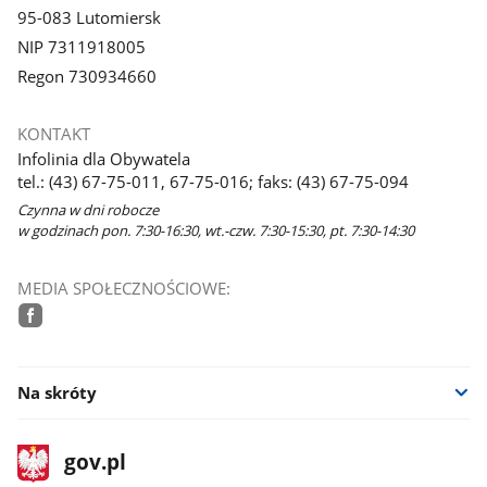
95-083 Lutomiersk
NIP 7311918005
Regon 730934660
KONTAKT
Infolinia dla Obywatela
tel.: (43) 67-75-011, 67-75-016; faks: (43) 67-75-094
Czynna w dni robocze
w godzinach pon. 7:30-16:30, wt.-czw. 7:30-15:30, pt. 7:30-14:30
MEDIA SPOŁECZNOŚCIOWE:
facebook
Na skróty
stopka
Strona
gov.pl
gov.pl