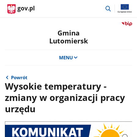
przejdź
gov.pl
do
wyszukiwar
Przejdź
do
Gmina
serwis
Lutomiersk
Biulety
Informa
Publicz
MENU
Gmina
Lutomi
Powrót
Wysokie temperatury -
zmiany w organizacji pracy
urzędu