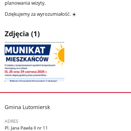
planowania wizyty.
Dziękujemy za wyrozumiałość. ☀️
Zdjęcia (1)
Pokaż
zdjęcie
1
z
stopka
Gmina Lutomiersk
galerii.
ADRES
Pl. Jana Pawła II nr 11