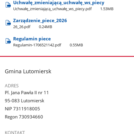
Uchwałę​_zmieniającą​_uchwałę​_ws​_piecy
Uchwałę​_zmieniającą​_uchwałę​_ws​_piecy.pdf
1.53MB
Zarządzenie​_piece​_2026
26​_26.pdf
0.24MB
Regulamin piece
Regulamin-1706521142.pdf
0.55MB
stopka
Gmina Lutomiersk
ADRES
Pl. Jana Pawła II nr 11
95-083 Lutomiersk
NIP 7311918005
Regon 730934660
KONTAKT