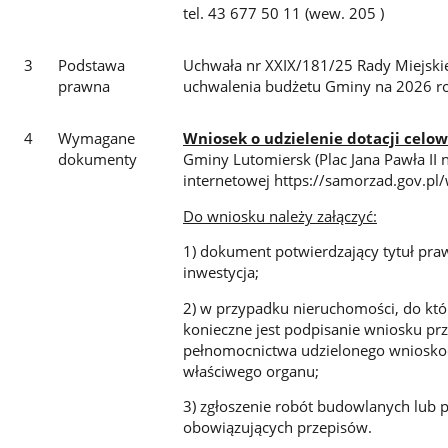
tel. 43 677 50 11 (wew. 205 )
3
Podstawa
Uchwała nr XXIX/181/25 Rady Miejskie
prawna
uchwalenia budżetu Gminy na 2026 r
4
Wymagane
Wniosek o udzielenie dotacji celo
dokumenty
Gminy Lutomiersk (Plac Jana Pawła II 
internetowej https://samorzad.gov.pl
Do wniosku należy załączyć:
1) dokument potwierdzający tytuł pra
inwestycja;
2) w przypadku nieruchomości, do któr
konieczne jest podpisanie wniosku prz
pełnomocnictwa udzielonego wnioskod
właściwego organu;
3) zgłoszenie robót budowlanych lub p
obowiązujących przepisów.