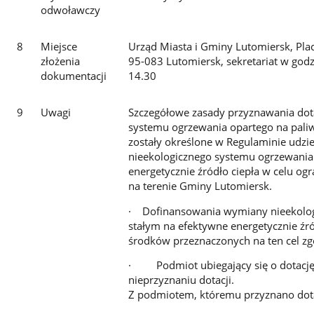
odwoławczy
8
Miejsce
Urząd Miasta i Gminy Lutomiersk, Plac
złożenia
95-083 Lutomiersk, sekretariat w godzi
dokumentacji
14.30
9
Uwagi
Szczegółowe zasady przyznawania dot
systemu ogrzewania opartego na paliw
zostały określone w Regulaminie udzi
nieekologicznego systemu ogrzewania 
energetycznie źródło ciepła w celu og
na terenie Gminy Lutomiersk.
· Dofinansowania wymiany nieekolog
stałym na efektywne energetycznie ź
środków przeznaczonych na ten cel zg
· Podmiot ubiegający się o dotację
nieprzyznaniu dotacji.
Z podmiotem, któremu przyznano dota