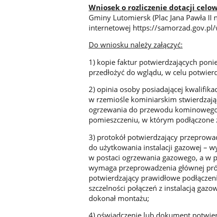
Wniosek o rozliczenie dotacji celo
Gminy Lutomiersk (Plac Jana Pawła II 
internetowej https://samorzad.gov.pl
Do wniosku należy załączyć:
1) kopie faktur potwierdzających ponie
przedłożyć do wglądu, w celu potwierd
2) opinia osoby posiadającej kwalifika
w rzemiośle kominiarskim stwierdzaj
ogrzewania do przewodu kominowego 
pomieszczeniu, w którym podłączone 
3) protokół potwierdzający przeprowa
do użytkowania instalacji gazowej – 
w postaci ogrzewania gazowego, a w 
wymaga przeprowadzenia głównej pró
potwierdzający prawidłowe podłączen
szczelności połączeń z instalacją gaz
dokonał montażu;
4) oświadczenie lub dokument potwie