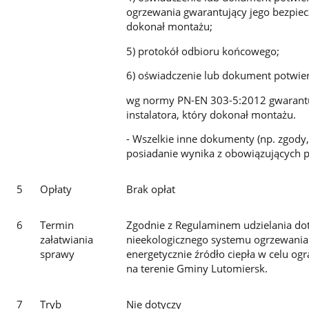
ogrzewania gwarantujący jego bezpiec
dokonał montażu;
5) protokół odbioru końcowego;
6) oświadczenie lub dokument potwie
wg normy PN-EN 303-5:2012 gwarantuj
instalatora, który dokonał montażu.
- Wszelkie inne dokumenty (np. zgody, 
posiadanie wynika z obowiązujących p
5
Opłaty
Brak opłat
6
Termin
Zgodnie z Regulaminem udzielania dot
załatwiania
nieekologicznego systemu ogrzewania 
sprawy
energetycznie źródło ciepła w celu og
na terenie Gminy Lutomiersk.
7
Tryb
Nie dotyczy