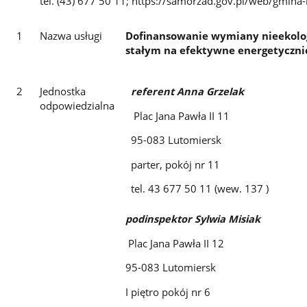
tel. (43) 677 50 11; https://samorzad.gov.pl/web/gmina-
1
Nazwa usługi
Dofinansowanie wymiany nieekolog
stałym na efektywne energetycznie
2
Jednostka
referent Anna Grzelak
odpowiedzialna
Plac Jana Pawła II 11
95-083 Lutomiersk
parter, pokój nr 11
tel. 43 677 50 11 (wew. 137 )
podinspektor Sylwia Misiak
Plac Jana Pawła II 12
95-083 Lutomiersk
I piętro pokój nr 6