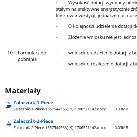
· Wysokość dotacji wymiany nieekol
stałym na efektywne energetycznie źr
kosztów inwestycji, jednakże nie może 
· O kolejności udzielenia dotacji 
· Złożenie wniosku nie jest jednozn
10
Formularz do
· wniosek o udzielenie dotacji z b
pobrania
· wniosek o rozliczenie dotacji z b
Materiały
Zalacznik-1-Piece
Zalacznik-1-Piece-1657544566(17)-1706521142.docx
0.03MB
Zalacznik-2-Piece
Zalacznik-2-Piece-1657544566(19)-1706521142.docx
0.03MB