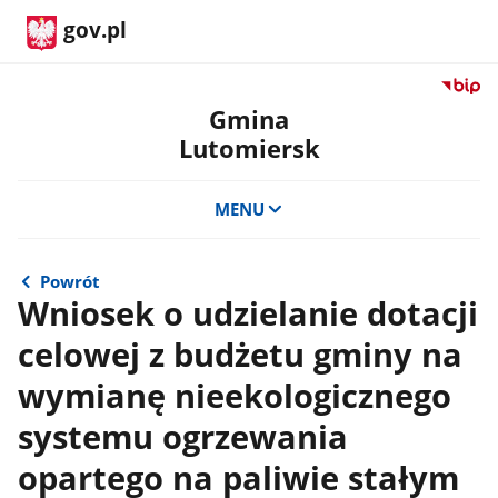
gov.pl
Przejdź
do
Gmina
serwis
Lutomiersk
Biulety
Informa
Publicz
MENU
Gmina
Lutomi
Powrót
Wniosek o udzielanie dotacji
celowej z budżetu gminy na
wymianę nieekologicznego
systemu ogrzewania
opartego na paliwie stałym