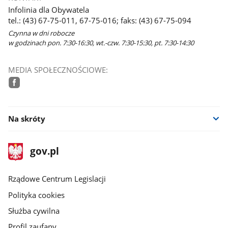
Infolinia dla Obywatela
tel.: (43) 67-75-011, 67-75-016; faks: (43) 67-75-094
Czynna w dni robocze
w godzinach pon. 7:30-16:30, wt.-czw. 7:30-15:30, pt. 7:30-14:30
MEDIA SPOŁECZNOŚCIOWE:
facebook
Na skróty
stopka
Strona
gov.pl
gov.pl
główna
Rządowe Centrum Legislacji
Polityka cookies
Służba cywilna
Profil zaufany