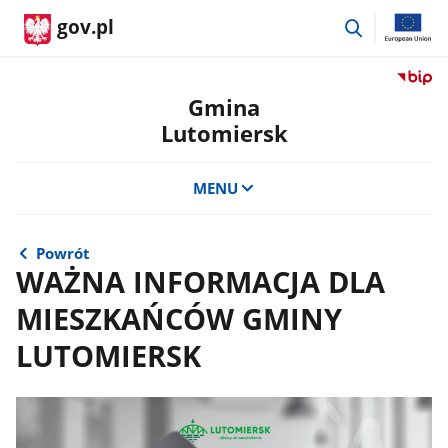
przejdź
gov.pl
do
wyszukiwar
Przejdź
do
Gmina
serwis
Lutomiersk
Biulety
Informa
Publicz
MENU
Gmina
Lutomi
Powrót
WAŻNA INFORMACJA DLA
MIESZKAŃCÓW GMINY
LUTOMIERSK