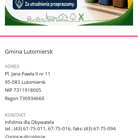
stopka
Gmina Lutomiersk
ADRES
Pl. Jana Pawła II nr 11
95-083 Lutomiersk
NIP 7311918005
Regon 730934660
KONTAKT
Infolinia dla Obywatela
tel.: (43) 67-75-011, 67-75-016; faks: (43) 67-75-094
Czynna w dni robocze