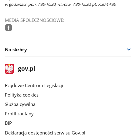
w godzinach pon. 7:30-16:30, wt.-czw. 7:30-15:30, pt. 7:30-14:30
MEDIA SPOŁECZNOŚCIOWE:
facebook
Na skróty
stopka
Strona
gov.pl
gov.pl
główna
Rządowe Centrum Legislacji
Polityka cookies
Służba cywilna
Profil zaufany
BIP
Deklaracja dostępności serwisu Gov.pl