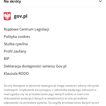
Na skróty
stopka
Strona
gov.pl
gov.pl
główna
Rządowe Centrum Legislacji
Polityka cookies
Służba cywilna
Profil zaufany
BIP
Deklaracja dostępności serwisu Gov.pl
Klauzula RODO
Strony dostępne w domenie www.gov.pl mogą zawierać adresy skrzynek
mailowych. Użytkownik korzystający z odnośnika będącego adresem e-
mail zgadza się na przetwarzanie jego danych (adres e-mail oraz
dobrowolnie podanych danych w wiadomości) w celu przesłania
odpowiedzi na przesłane pytania. Szczegóły przetwarzania danych przez