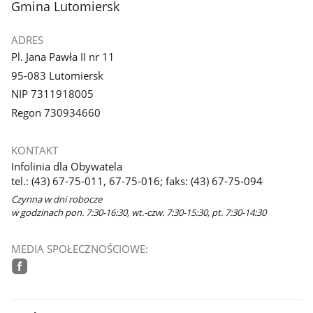
stopka
Gmina Lutomiersk
ADRES
Pl. Jana Pawła II nr 11
95-083 Lutomiersk
NIP 7311918005
Regon 730934660
KONTAKT
Infolinia dla Obywatela
tel.: (43) 67-75-011, 67-75-016; faks: (43) 67-75-094
Czynna w dni robocze
w godzinach pon. 7:30-16:30, wt.-czw. 7:30-15:30, pt. 7:30-14:30
MEDIA SPOŁECZNOŚCIOWE:
facebook