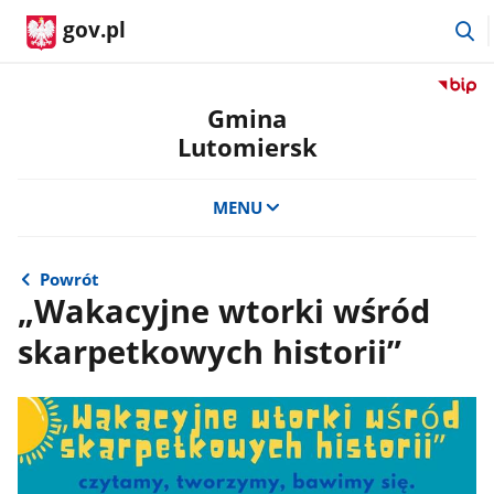
pr
gov.pl
d
w
Przejdź
do
Gmina
serwis
Lutomiersk
Biulety
Informa
Publicz
MENU
Gmina
Lutomi
Powrót
„Wakacyjne wtorki wśród
skarpetkowych historii”