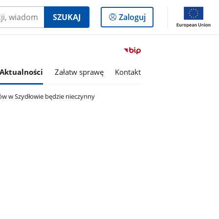
Logowanie
SZUKAJ
Zaloguj
do
panelu
Przejdź
do
serwisu
Aktualności
Załatw sprawę
Kontakt
Biuletyn
Informacji
ów w Szydłowie będzie nieczynny
Publicznej
Gmina
Lutomiersk