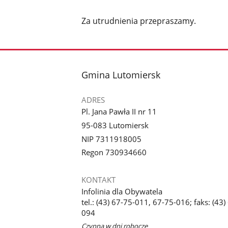
Za utrudnienia przepraszamy.
stopka
Gmina Lutomiersk
ADRES
Pl. Jana Pawła II nr 11
95-083 Lutomiersk
NIP 7311918005
Regon 730934660
KONTAKT
Infolinia dla Obywatela
tel.: (43) 67-75-011, 67-75-016; faks: (43)
094
Czynna w dni robocze