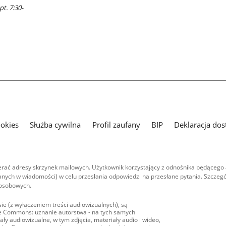
pt. 7:30-
ookies
Służba cywilna
Profil zaufany
BIP
Deklaracja dos
ać adresy skrzynek mailowych. Użytkownik korzystający z odnośnika będącego 
nych w wiadomości) w celu przesłania odpowiedzi na przesłane pytania. Szczegó
 osobowych.
ie (z wyłączeniem treści audiowizualnych), są
ive Commons: uznanie autorstwa - na tych samych
ły audiowizualne, w tym zdjęcia, materiały audio i wideo,