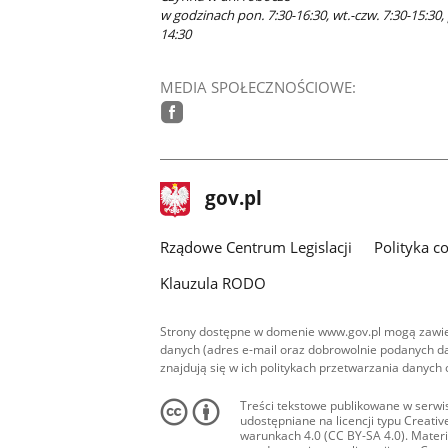
w godzinach pon. 7:30-16:30, wt.-czw. 7:30-15:30, 
14:30
MEDIA SPOŁECZNOŚCIOWE:
facebook
stopka
Strona
gov.pl
gov.pl
główna
Rządowe Centrum Legislacji
Polityka c
Klauzula RODO
Strony dostępne w domenie www.gov.pl mogą zawier
danych (adres e-mail oraz dobrowolnie podanych da
znajdują się w ich politykach przetwarzania danych
Treści tekstowe publikowane w serwis
udostępniane na licencji typu Creat
warunkach 4.0 (CC BY-SA 4.0). Materia