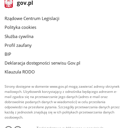
stopka
Strona
gov.pl
gov.pl
główna
Rządowe Centrum Legislacji
Polityka cookies
Służba cywilna
Profil zaufany
BIP
Deklaracja dostępności serwisu Gov.pl
Klauzula RODO
Strony dostępne w domenie www.gov.pl mogą zawierać adresy skrzynek
mailowych. Użytkownik korzystający z odnośnika będącego adresem e-
mail zgadza się na przetwarzanie jego danych (adres e-mail oraz
dobrowolnie podanych danych w wiadomości) w celu przesłania
odpowiedzi na przesłane pytania. Szczegóły przetwarzania danych przez
każdą z jednostek znajdują się w ich politykach przetwarzania danych
osobowych.