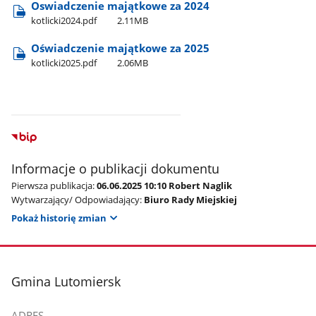
Oswiadczenie majątkowe za 2024
kotlicki2024.pdf
2.11MB
Oświadczenie majątkowe za 2025
kotlicki2025.pdf
2.06MB
Informacje o publikacji dokumentu
Pierwsza publikacja:
06.06.2025 10:10 Robert Naglik
Wytwarzający/ Odpowiadający:
Biuro Rady Miejskiej
Pokaż historię zmian
stopka
Gmina Lutomiersk
ADRES