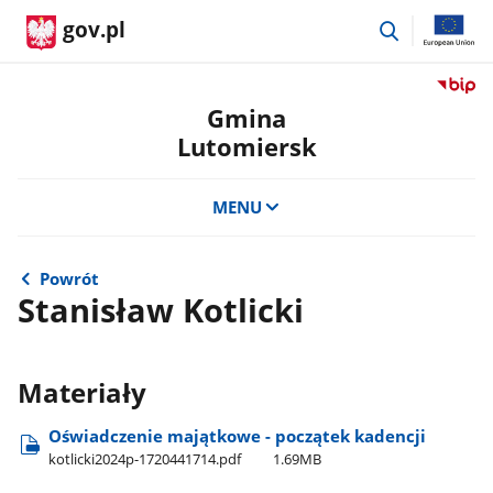
przejdź
gov.pl
do
wyszukiwar
Przejdź
do
Gmina
serwis
Lutomiersk
Biulety
Informa
Publicz
MENU
Gmina
Lutomi
Powrót
Stanisław Kotlicki
Materiały
Oświadczenie majątkowe - początek kadencji
kotlicki2024p-1720441714.pdf
1.69MB