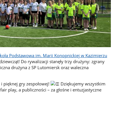
koła Podstawowa im. Marii Konopnickiej w Kazimierzu
ziewcząt! Do rywalizacji stanęły trzy drużyny: zgrany
iczna drużyna z SP Lutomiersk oraz waleczna
 i pięknej gry zespołowej!
Dziękujemy wszystkim
r play, a publiczności – za głośne i entuzjastyczne