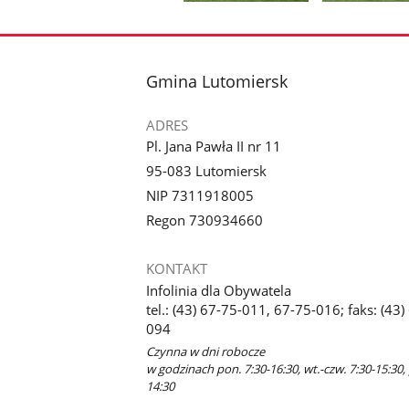
poprzednie
Pokaż
Pokaż
zdjęcia
zdjęcie
zdjęcie
1
2
z
z
stopka
Gmina Lutomiersk
galerii.
galerii.
ADRES
Pl. Jana Pawła II nr 11
95-083 Lutomiersk
NIP 7311918005
Regon 730934660
KONTAKT
Infolinia dla Obywatela
tel.: (43) 67-75-011, 67-75-016; faks: (43)
094
Czynna w dni robocze
w godzinach pon. 7:30-16:30, wt.-czw. 7:30-15:30, 
14:30