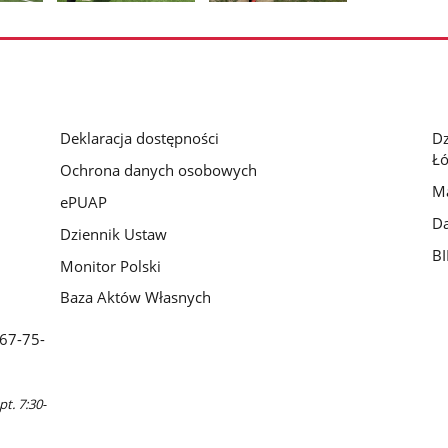
nestępne
Pokaż
Pokaż
zdjęcia
zdjęcie
zdjęcie
3
4
z
z
galerii.
galerii.
Deklaracja dostępności
D
Łó
Ochrona danych osobowych
Ma
ePUAP
Da
Dziennik Ustaw
BI
Monitor Polski
Baza Aktów Własnych
 67-75-
pt. 7:30-