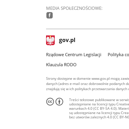
MEDIA SPOŁECZNOŚCIOWE:
facebook
stopka
Strona
gov.pl
gov.pl
główna
Rządowe Centrum Legislacji
Polityka c
Klauzula RODO
Strony dostępne w domenie www.gov.pl mogą zawier
danych (adres e-mail oraz dobrowolnie podanych da
znajdują się w ich politykach przetwarzania danych
Treści tekstowe publikowane w serwis
udostępniane na licencji typu Creat
warunkach 4.0 (CC BY-SA 4.0). Materia
są udostępniane na licencji typu Cr
bez utworów zależnych 4.0 (CC BY-NC-N