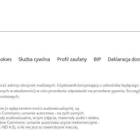
ookies
Służba cywilna
Profil zaufany
BIP
Deklaracja dos
ać adresy skrzynek mailowych. Użytkownik korzystający z odnośnika będącego 
nych w wiadomości) w celu przesłania odpowiedzi na przesłane pytania. Szczegó
 osobowych.
ie (z wyłączeniem treści audiowizualnych), są
ive Commons: uznanie autorstwa - na tych samych
ły audiowizualne, w tym zdjęcia, materiały audio i wideo,
eative Commons: uznanie autorstwa użycie niekomercyjne -
D 4.0), o ile nie jest to stwierdzone inaczej.