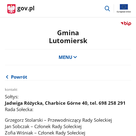
przejdź
gov.pl
do
wyszukiwar
Przejdź
do
Gmina
serwis
Lutomiersk
Biulety
Informa
Publicz
MENU
Gmina
Lutomi
Powrót
kontakt
Sołtys:
Jadwiga Różycka, Charbice Górne 40, tel. 698 258 291
Rada Sołecka:
Grzegorz Stolarski – Przewodniczący Rady Sołeckiej
Jan Sobczak – Członek Rady Sołeckiej
Zofia Wiśniak – Członek Rady Sołeckiej