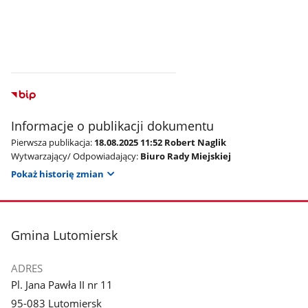
Informacje o publikacji dokumentu
Pierwsza publikacja:
18.08.2025 11:52 Robert Naglik
Wytwarzający/ Odpowiadający:
Biuro Rady Miejskiej
Pokaż historię zmian
stopka
Gmina Lutomiersk
ADRES
Pl. Jana Pawła II nr 11
95-083 Lutomiersk