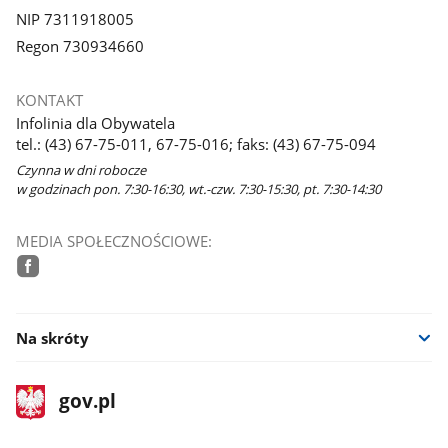
NIP 7311918005
Regon 730934660
KONTAKT
Infolinia dla Obywatela
tel.: (43) 67-75-011, 67-75-016; faks: (43) 67-75-094
Czynna w dni robocze
w godzinach pon. 7:30-16:30, wt.-czw. 7:30-15:30, pt. 7:30-14:30
MEDIA SPOŁECZNOŚCIOWE:
facebook
Na skróty
stopka
Strona
gov.pl
gov.pl
główna