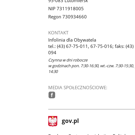
95-083 Lutomiersk
NIP 7311918005
Regon 730934660
KONTAKT
Infolinia dla Obywatela
tel.: (43) 67-75-011, 67-75-016; faks: (43)
094
Czynna w dni robocze
w godzinach pon. 7:30-16:30, wt.-czw. 7:30-15:30, 
14:30
MEDIA SPOŁECZNOŚCIOWE:
facebook
stopka
Strona
gov.pl
gov.pl
główna