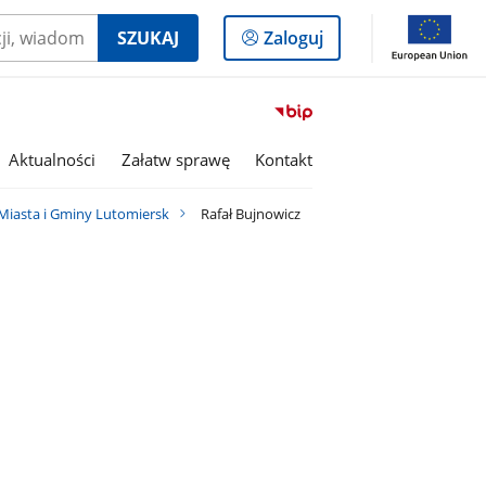
Logowanie
SZUKAJ
Zaloguj
do
panelu
Przejdź
do
serwisu
Aktualności
Załatw sprawę
Kontakt
Biuletyn
Informacji
iasta i Gminy Lutomiersk
Rafał Bujnowicz
Publicznej
Gmina
Lutomiersk