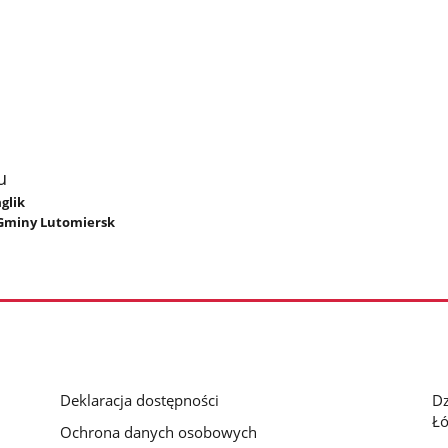
u
glik
 Gminy Lutomiersk
Deklaracja dostępności
D
Łó
Ochrona danych osobowych