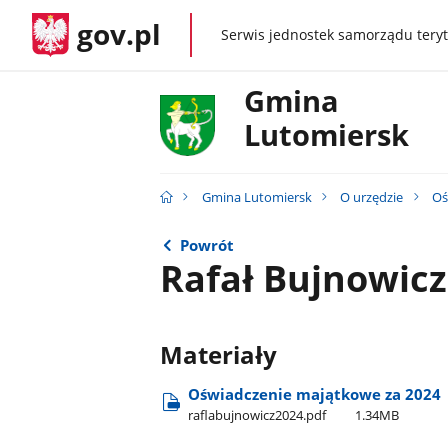
gov.pl
Serwis jednostek samorządu teryt
gov.pl
Gmina
Lutomiersk
Gmina Lutomiersk
O urzędzie
Oś
Powrót
Rafał Bujnowicz
Materiały
Oświadczenie majątkowe za 2024
raflabujnowicz2024.pdf
1.34MB