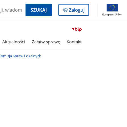
Logowanie
SZUKAJ
Zaloguj
do
panelu
Przejdź
do
serwisu
Aktualności
Załatw sprawę
Kontakt
Biuletyn
Informacji
Komisja Spraw Lokalnych
Publicznej
Gmina
Lutomiersk