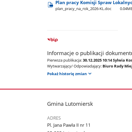
Plan pracy Komisji Spraw Lokalny
plan​_pracy​_na​_rok​_2026-KL.doc
0.04M
Informacje o publikacji dokument
Pierwsza publikacja:
30.12.2025 10:14 Sylwia Ko
Wytwarzający/ Odpowiadający:
Biuro Rady Miej
Pokaż historię zmian
stopka
Gmina Lutomiersk
ADRES
Pl. Jana Pawła II nr 11