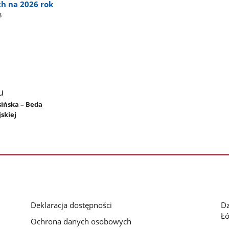
ch na 2026 rok
B
u
sińska – Beda
skiej
Deklaracja dostępności
D
Łó
Ochrona danych osobowych