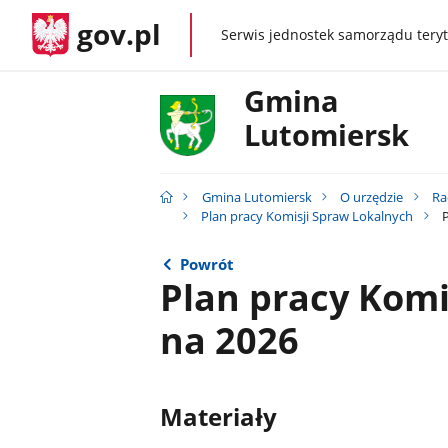
gov.pl
Serwis jednostek samorządu teryt
gov.pl
Gmina
Lutomiersk
Gmina Lutomiersk
O urzędzie
Ra
Plan pracy Komisji Spraw Lokalnych
P
Powrót
Plan pracy Komi
na 2026
Materiały