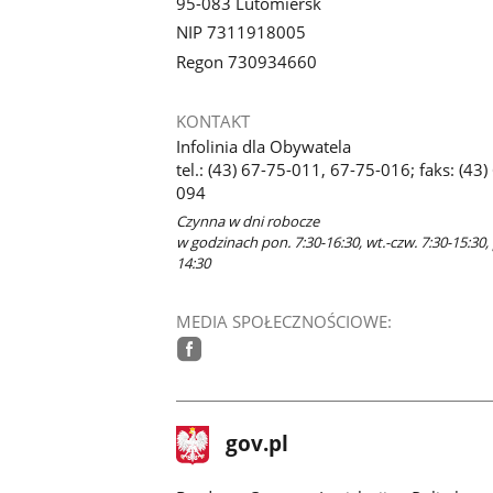
95-083 Lutomiersk
NIP 7311918005
Regon 730934660
KONTAKT
Infolinia dla Obywatela
tel.: (43) 67-75-011, 67-75-016; faks: (43)
094
Czynna w dni robocze
w godzinach pon. 7:30-16:30, wt.-czw. 7:30-15:30, 
14:30
MEDIA SPOŁECZNOŚCIOWE:
facebook
stopka
Strona
gov.pl
gov.pl
główna