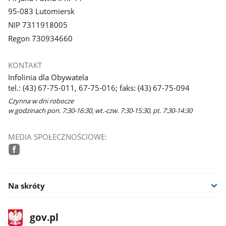
95-083 Lutomiersk
NIP 7311918005
Regon 730934660
KONTAKT
Infolinia dla Obywatela
tel.: (43) 67-75-011, 67-75-016; faks: (43) 67-75-094
Czynna w dni robocze
w godzinach pon. 7:30-16:30, wt.-czw. 7:30-15:30, pt. 7:30-14:30
MEDIA SPOŁECZNOŚCIOWE:
facebook
Na skróty
stopka
Strona
gov.pl
gov.pl