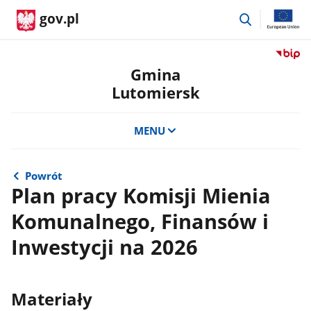
przejdź
gov.pl
do
wyszukiwar
Przejdź
do
Gmina
serwis
Lutomiersk
Biulety
Informa
Publicz
MENU
Gmina
Lutomi
Powrót
Plan pracy Komisji Mienia
Komunalnego, Finansów i
Inwestycji na 2026
Materiały