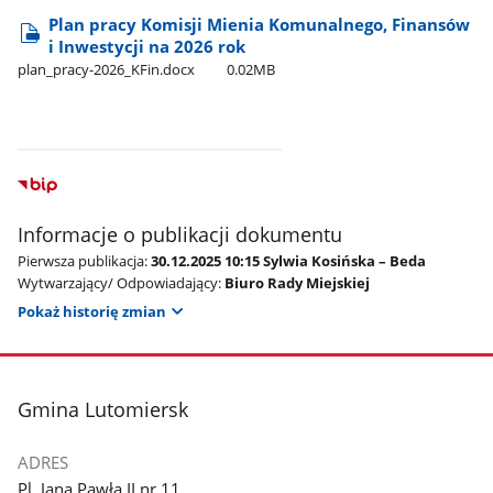
Plan pracy Komisji Mienia Komunalnego, Finansów
i Inwestycji na 2026 rok
plan​_pracy-2026​_KFin.docx
0.02MB
Informacje o publikacji dokumentu
Pierwsza publikacja:
30.12.2025 10:15 Sylwia Kosińska – Beda
Wytwarzający/ Odpowiadający:
Biuro Rady Miejskiej
Pokaż historię zmian
stopka
Gmina Lutomiersk
ADRES
Pl. Jana Pawła II nr 11