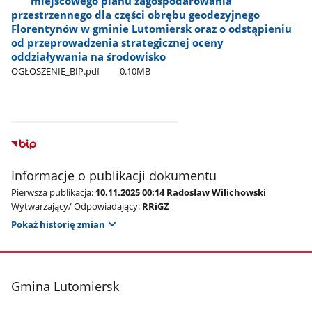
miejscowego planu zagospodarowania
przestrzennego dla części obrębu geodezyjnego
Florentynów w gminie Lutomiersk oraz o odstąpieniu
od przeprowadzenia strategicznej oceny
oddziaływania na środowisko
OGŁOSZENIE​_BIP.pdf
0.10MB
Informacje o publikacji dokumentu
Pierwsza publikacja:
10.11.2025 00:14 Radosław Wilichowski
Wytwarzający/ Odpowiadający:
RRiGZ
Pokaż historię zmian
stopka
Gmina Lutomiersk