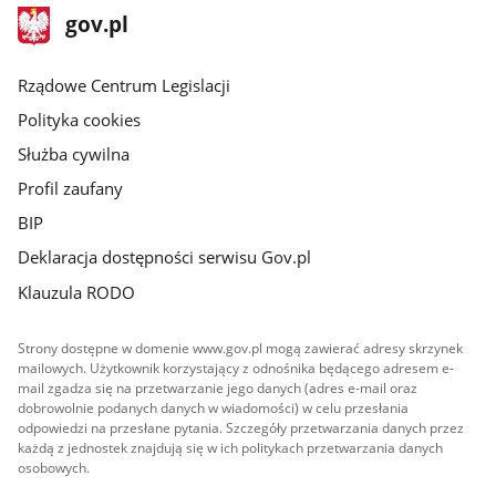
stopka
Strona
gov.pl
gov.pl
główna
Rządowe Centrum Legislacji
Polityka cookies
Służba cywilna
Profil zaufany
BIP
Deklaracja dostępności serwisu Gov.pl
Klauzula RODO
Strony dostępne w domenie www.gov.pl mogą zawierać adresy skrzynek
mailowych. Użytkownik korzystający z odnośnika będącego adresem e-
mail zgadza się na przetwarzanie jego danych (adres e-mail oraz
dobrowolnie podanych danych w wiadomości) w celu przesłania
odpowiedzi na przesłane pytania. Szczegóły przetwarzania danych przez
każdą z jednostek znajdują się w ich politykach przetwarzania danych
osobowych.