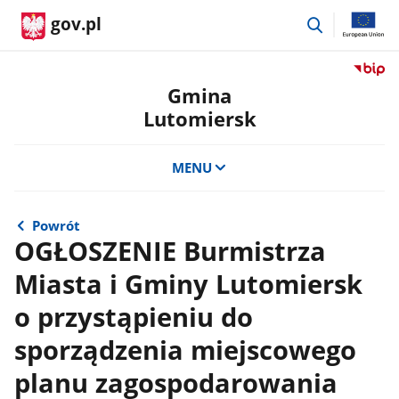
przejdź
gov.pl
do
wyszukiwar
Przejdź
do
Gmina
serwis
Lutomiersk
Biulety
Informa
Publicz
MENU
Gmina
Lutomi
Powrót
OGŁOSZENIE Burmistrza
Miasta i Gminy Lutomiersk
o przystąpieniu do
sporządzenia miejscowego
planu zagospodarowania