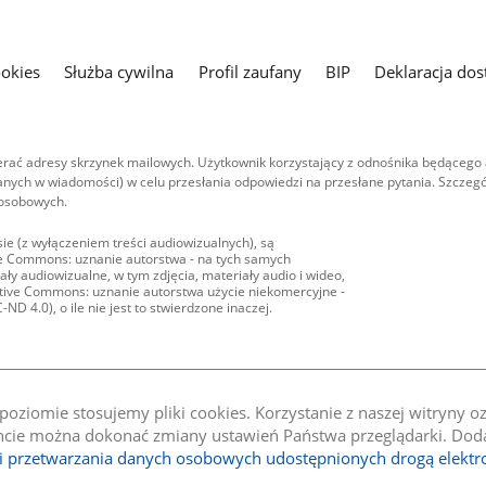
ookies
Służba cywilna
Profil zaufany
BIP
Deklaracja dos
ać adresy skrzynek mailowych. Użytkownik korzystający z odnośnika będącego 
nych w wiadomości) w celu przesłania odpowiedzi na przesłane pytania. Szczegó
 osobowych.
ie (z wyłączeniem treści audiowizualnych), są
ive Commons: uznanie autorstwa - na tych samych
ły audiowizualne, w tym zdjęcia, materiały audio i wideo,
eative Commons: uznanie autorstwa użycie niekomercyjne -
D 4.0), o ile nie jest to stwierdzone inaczej.
oziomie stosujemy pliki cookies. Korzystanie z naszej witryny 
e można dokonać zmiany ustawień Państwa przeglądarki. Dodat
li przetwarzania danych osobowych udostępnionych drogą elektr