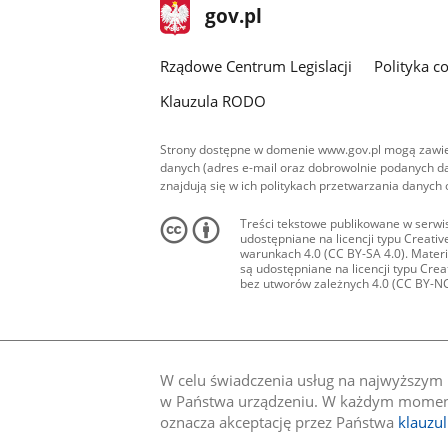
stopka
Strona
gov.pl
gov.pl
główna
Rządowe Centrum Legislacji
Polityka c
Klauzula RODO
Strony dostępne w domenie www.gov.pl mogą zawier
danych (adres e-mail oraz dobrowolnie podanych da
znajdują się w ich politykach przetwarzania danych
Treści tekstowe publikowane w serwis
udostępniane na licencji typu Creat
warunkach 4.0 (CC BY-SA 4.0). Materia
są udostępniane na licencji typu Cr
bez utworów zależnych 4.0 (CC BY-NC-N
W celu świadczenia usług na najwyższym p
w Państwa urządzeniu. W każdym momenci
oznacza akceptację przez Państwa
klauzu