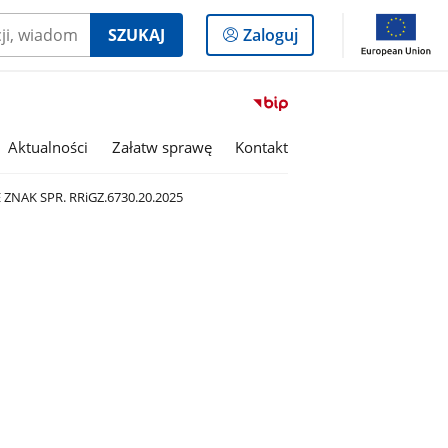
Logowanie
SZUKAJ
Zaloguj
do
panelu
Przejdź
do
serwisu
Aktualności
Załatw sprawę
Kontakt
Biuletyn
Informacji
ZNAK SPR. RRiGZ.6730.20.2025
Publicznej
Gmina
Lutomiersk