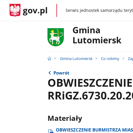
gov.pl
Serwis jednostek samorządu teryt
gov.pl
Gmina
Lutomiersk
Gmina Lutomiersk
Co robimy
Za
Powrót
OBWIESZCZENIE
RRiGZ.6730.20.
Materiały
OBWIESZCZENIE BURMISTRZA MIAST