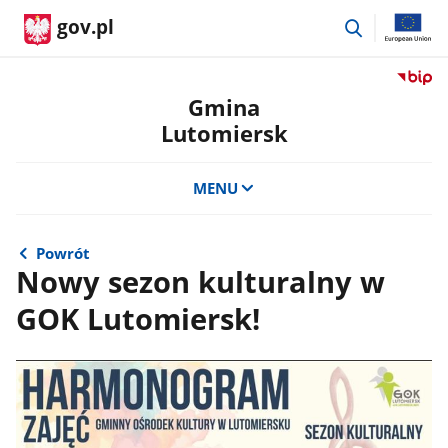
przejdź
gov.pl
do
wyszukiwar
Przejdź
do
Gmina
serwis
Lutomiersk
Biulety
Informa
Publicz
MENU
Gmina
Lutomi
Powrót
Nowy sezon kulturalny w
GOK Lutomiersk!