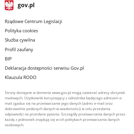
stopka
Strona
gov.pl
gov.pl
główna
Rządowe Centrum Legislacji
Polityka cookies
Służba cywilna
Profil zaufany
BIP
Deklaracja dostępności serwisu Gov.pl
Klauzula RODO
Strony dostępne w domenie www.gov.pl mogą zawierać adresy skrzynek
mailowych. Użytkownik korzystający z odnośnika będącego adresem e-
mail zgadza się na przetwarzanie jego danych (adres e-mail oraz
dobrowolnie podanych danych w wiadomości) w celu przesłania
odpowiedzi na przesłane pytania. Szczegóły przetwarzania danych przez
każdą z jednostek znajdują się w ich politykach przetwarzania danych
osobowych.