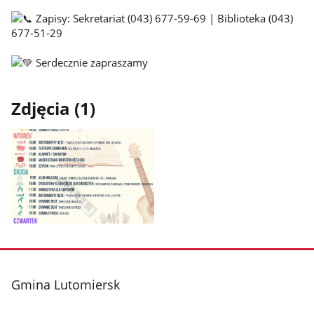
Zapisy: Sekretariat (043) 677-59-69 | Biblioteka (043)
677-51-29
Serdecznie zapraszamy
Zdjęcia (1)
Pokaż
zdjęcie
1
z
stopka
Gmina Lutomiersk
galerii.