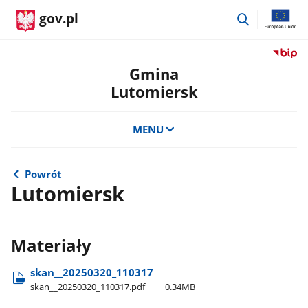
przejdź
gov.pl
do
wyszukiwar
Przejdź
do
Gmina
serwis
Lutomiersk
Biulety
Informa
Publicz
MENU
Gmina
Lutomi
Powrót
Lutomiersk
Materiały
skan​_​_20250320​_110317
skan​_​_20250320​_110317.pdf
0.34MB