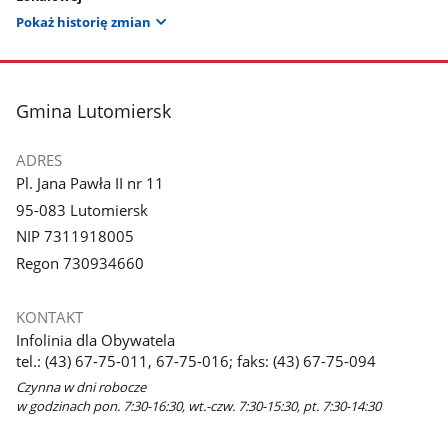
Pokaż historię zmian
stopka
Gmina Lutomiersk
ADRES
Pl. Jana Pawła II nr 11
95-083 Lutomiersk
NIP 7311918005
Regon 730934660
KONTAKT
Infolinia dla Obywatela
tel.: (43) 67-75-011, 67-75-016; faks: (43) 67-75-094
Czynna w dni robocze
w godzinach pon. 7:30-16:30, wt.-czw. 7:30-15:30, pt. 7:30-14:30