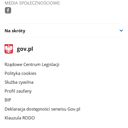
MEDIA SPOŁECZNOŚCIOWE:
facebook
Na skróty
stopka
Strona
gov.pl
gov.pl
główna
Rządowe Centrum Legislacji
Polityka cookies
Służba cywilna
Profil zaufany
BIP
Deklaracja dostępności serwisu Gov.pl
Klauzula RODO