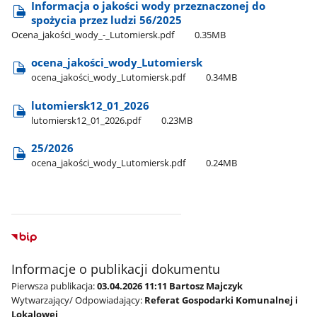
Informacja o jakości wody przeznaczonej do
spożycia przez ludzi 56/2025
Ocena​_jakości​_wody​_-​_Lutomiersk.pdf
0.35MB
ocena​_jakości​_wody​_Lutomiersk
ocena​_jakości​_wody​_Lutomiersk.pdf
0.34MB
lutomiersk12​_01​_2026
lutomiersk12​_01​_2026.pdf
0.23MB
25/2026
ocena​_jakości​_wody​_Lutomiersk.pdf
0.24MB
Informacje o publikacji dokumentu
Pierwsza publikacja:
03.04.2026 11:11 Bartosz Majczyk
Wytwarzający/ Odpowiadający:
Referat Gospodarki Komunalnej i
Lokalowej