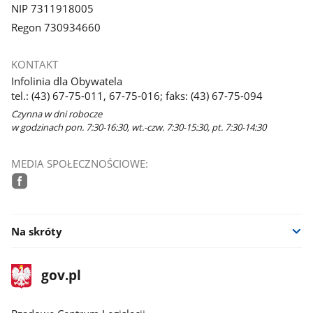
NIP 7311918005
Regon 730934660
KONTAKT
Infolinia dla Obywatela
tel.: (43) 67-75-011, 67-75-016; faks: (43) 67-75-094
Czynna w dni robocze
w godzinach pon. 7:30-16:30, wt.-czw. 7:30-15:30, pt. 7:30-14:30
MEDIA SPOŁECZNOŚCIOWE:
facebook
Na skróty
stopka
Strona
gov.pl
gov.pl
główna