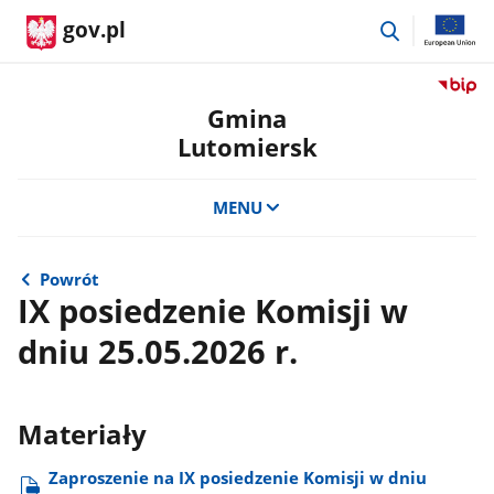
przejdź
gov.pl
do
wyszukiwar
Przejdź
do
Gmina
serwis
Lutomiersk
Biulety
Informa
Publicz
MENU
Gmina
Lutomi
Powrót
IX posiedzenie Komisji w
dniu 25.05.2026 r.
Materiały
Zaproszenie na IX posiedzenie Komisji w dniu