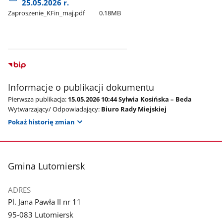
25.05.2026 r.
Zaproszenie​_KFin​_maj.pdf
0.18MB
Informacje o publikacji dokumentu
Pierwsza publikacja:
15.05.2026 10:44 Sylwia Kosińska – Beda
Wytwarzający/ Odpowiadający:
Biuro Rady Miejskiej
Pokaż historię zmian
stopka
Gmina Lutomiersk
ADRES
Pl. Jana Pawła II nr 11
95-083 Lutomiersk