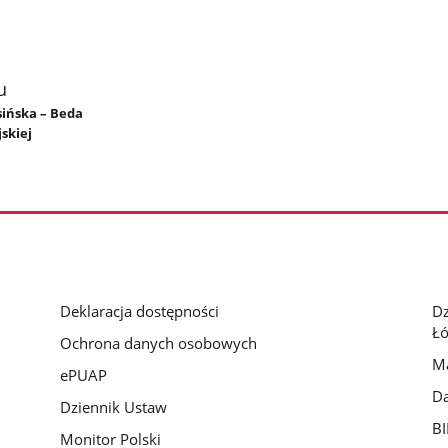
u
sińska – Beda
skiej
Deklaracja dostępności
D
Łó
Ochrona danych osobowych
Ma
ePUAP
Da
Dziennik Ustaw
BI
Monitor Polski