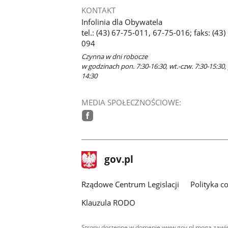
KONTAKT
Infolinia dla Obywatela
tel.: (43) 67-75-011, 67-75-016; faks: (43)
094
Czynna w dni robocze
w godzinach pon. 7:30-16:30, wt.-czw. 7:30-15:30, 
14:30
MEDIA SPOŁECZNOŚCIOWE:
facebook
stopka
Strona
gov.pl
gov.pl
główna
Rządowe Centrum Legislacji
Polityka c
Klauzula RODO
Strony dostępne w domenie www.gov.pl mogą zawier