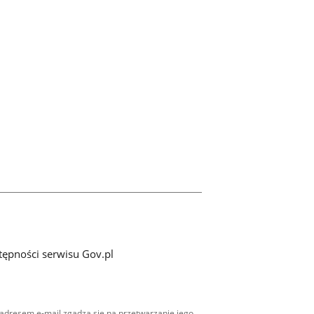
tępności serwisu Gov.pl
adresem e-mail zgadza się na przetwarzanie jego