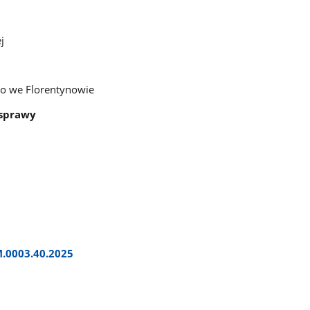
j
go we Florentynowie
 sprawy
M.0003.40.2025