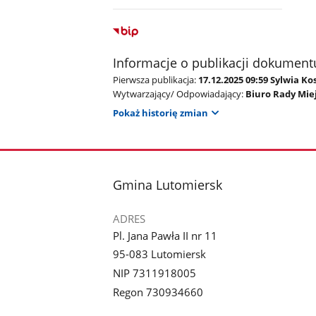
Informacje o publikacji dokument
Pierwsza publikacja:
17.12.2025 09:59 Sylwia Ko
Wytwarzający/ Odpowiadający:
Biuro Rady Miej
Pokaż historię zmian
stopka
Gmina Lutomiersk
ADRES
Pl. Jana Pawła II nr 11
95-083 Lutomiersk
NIP 7311918005
Regon 730934660