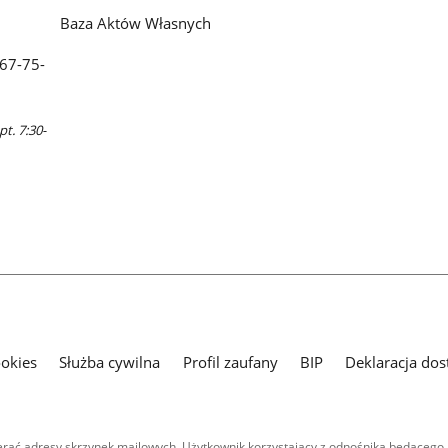
Baza Aktów Własnych
 67-75-
pt. 7:30-
ookies
Służba cywilna
Profil zaufany
BIP
Deklaracja dos
ać adresy skrzynek mailowych. Użytkownik korzystający z odnośnika będącego 