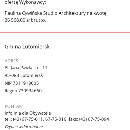
ofertę Wykonawcy:
Paulina Cywińska Studio Architektury na kwotę
26 568,00 zł brutto.
stopka
Gmina Lutomiersk
ADRES
Pl. Jana Pawła II nr 11
95-083 Lutomiersk
NIP 7311918005
Regon 730934660
KONTAKT
Infolinia dla Obywatela
tel.: (43) 67-75-011, 67-75-016; faks: (43) 67-75-094
Czynna w dni robocze