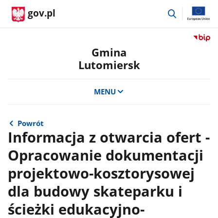
przejdź
gov.pl
do
wyszukiwar
Przejdź
do
Gmina
serwis
Lutomiersk
Biulety
Informa
Publicz
MENU
Gmina
Lutomi
Powrót
Informacja z otwarcia ofert -
Opracowanie dokumentacji
projektowo-kosztorysowej
dla budowy skateparku i
ścieżki edukacyjno-