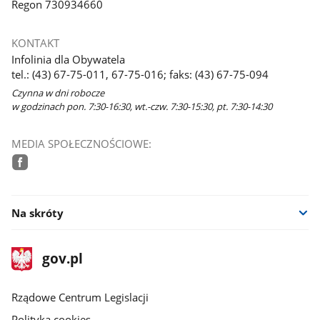
Regon 730934660
KONTAKT
Infolinia dla Obywatela
tel.: (43) 67-75-011, 67-75-016; faks: (43) 67-75-094
Czynna w dni robocze
w godzinach pon. 7:30-16:30, wt.-czw. 7:30-15:30, pt. 7:30-14:30
MEDIA SPOŁECZNOŚCIOWE:
facebook
Na skróty
stopka
Strona
gov.pl
gov.pl
główna
Rządowe Centrum Legislacji
Polityka cookies