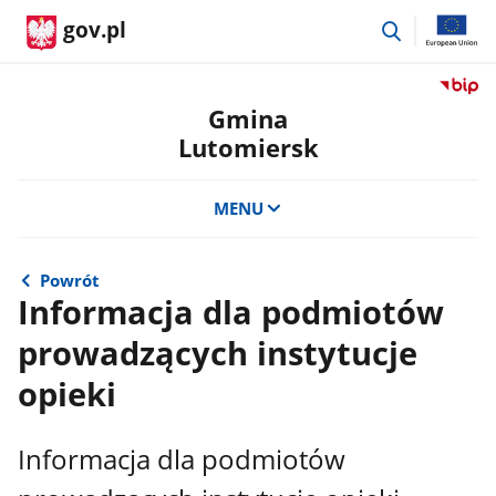
przejdź
gov.pl
do
wyszukiwar
Przejdź
do
Gmina
serwis
Lutomiersk
Biulety
Informa
Publicz
MENU
Gmina
Lutomi
Powrót
Informacja dla podmiotów
prowadzących instytucje
opieki
Informacja dla podmiotów