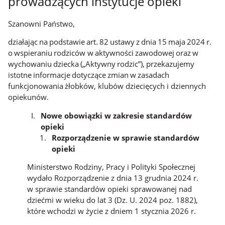
prowadzących instytucje opieki
Szanowni
Państwo,
działając
na
podstawie
art.
82
ustawy
z
dnia
15
maja
2024
r.
o
wspieraniu
rodziców
w
aktywności
zawodowej
oraz
w
wychowaniu
dziecka
(„Aktywny
rodzic”),
przekazujemy
istotne
informacje
dotyczące
zmian
w
zasadach
funkcjonowania
żłobków,
klubów dziecięcych i dziennych
opiekunów.
Nowe obowiązki w zakresie standardów
opieki
Rozporządzenie
w
sprawie
standardów
opieki
Ministerstwo Rodziny, Pracy i Polityki Społecznej
wydało Rozporządzenie z dnia 13 grudnia 2024 r.
w sprawie standardów opieki sprawowanej nad
dziećmi w wieku do lat 3 (Dz. U. 2024 poz. 1882),
które wchodzi w życie z dniem 1 stycznia 2026 r.