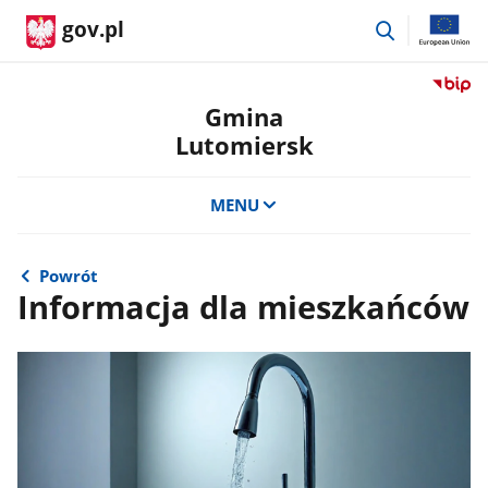
przejdź
gov.pl
do
wyszukiwar
Przejdź
do
Gmina
serwis
Lutomiersk
Biulety
Informa
Publicz
MENU
Gmina
Lutomi
Powrót
Informacja dla mieszkańców