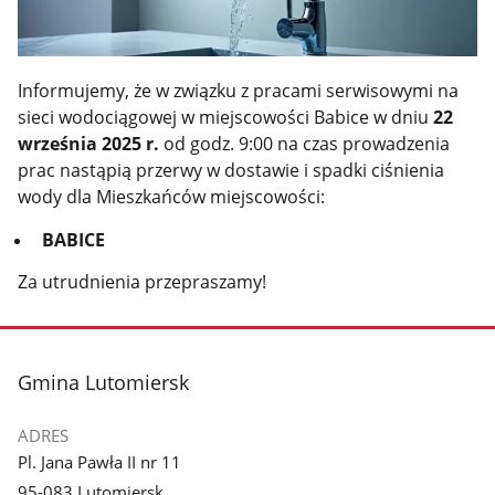
Informujemy, że w związku z pracami serwisowymi na
sieci wodociągowej w miejscowości Babice w dniu
22
września 2025 r.
od godz. 9:00 na czas prowadzenia
prac nastąpią przerwy w dostawie i spadki ciśnienia
wody dla Mieszkańców miejscowości:
BABICE
Za utrudnienia przepraszamy!
stopka
Gmina Lutomiersk
ADRES
Pl. Jana Pawła II nr 11
95-083 Lutomiersk