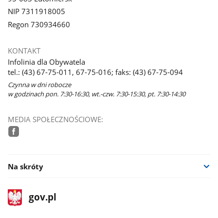
NIP 7311918005
Regon 730934660
KONTAKT
Infolinia dla Obywatela
tel.: (43) 67-75-011, 67-75-016; faks: (43) 67-75-094
Czynna w dni robocze
w godzinach pon. 7:30-16:30, wt.-czw. 7:30-15:30, pt. 7:30-14:30
MEDIA SPOŁECZNOŚCIOWE:
facebook
Na skróty
stopka
Strona
gov.pl
gov.pl
główna