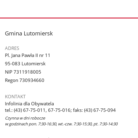
stopka
Gmina Lutomiersk
ADRES
Pl. Jana Pawła II nr 11
95-083 Lutomiersk
NIP 7311918005
Regon 730934660
KONTAKT
Infolinia dla Obywatela
tel.: (43) 67-75-011, 67-75-016; faks: (43) 67-75-094
Czynna w dni robocze
w godzinach pon. 7:30-16:30, wt.-czw. 7:30-15:30, pt. 7:30-14:30