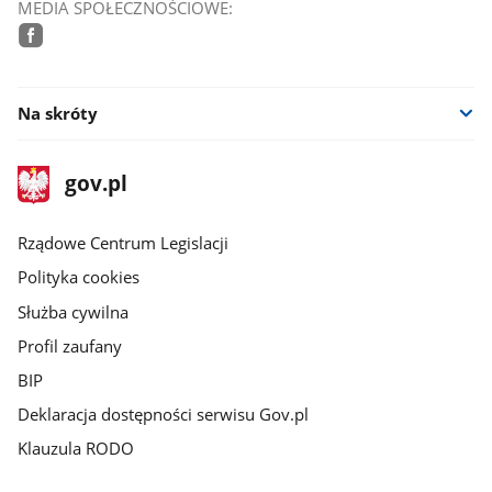
MEDIA SPOŁECZNOŚCIOWE:
facebook
Na skróty
stopka
Strona
gov.pl
gov.pl
główna
Rządowe Centrum Legislacji
Polityka cookies
Służba cywilna
Profil zaufany
BIP
Deklaracja dostępności serwisu Gov.pl
Klauzula RODO