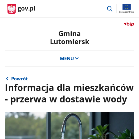
przejdź
gov.pl
do
wyszukiwar
Przejdź
do
Gmina
serwis
Lutomiersk
Biulety
Informa
Publicz
MENU
Gmina
Lutomi
Powrót
Informacja dla mieszkańców
- przerwa w dostawie wody