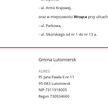
- ul. Armii Krajowej,
oraz w miejscowości
Wrząca
przy ulicach
- ul. Parkowa,
- ul. Sikorskiego od nr 1 do nr 13 a.
stopka
Gmina Lutomiersk
ADRES
Pl. Jana Pawła II nr 11
95-083 Lutomiersk
NIP 7311918005
Regon 730934660