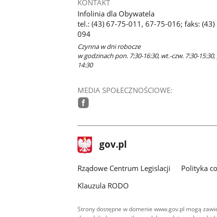
KONTAKT
Infolinia dla Obywatela
tel.: (43) 67-75-011, 67-75-016; faks: (43)
094
Czynna w dni robocze
w godzinach pon. 7:30-16:30, wt.-czw. 7:30-15:30, 
14:30
MEDIA SPOŁECZNOŚCIOWE:
facebook
stopka
Strona
gov.pl
gov.pl
główna
Rządowe Centrum Legislacji
Polityka c
Klauzula RODO
Strony dostępne w domenie www.gov.pl mogą zawier