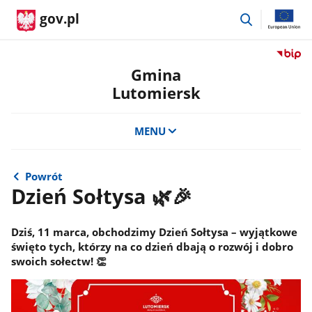
przejdź
gov.pl
do
wyszukiwar
Przejdź
do
Gmina
serwis
Lutomiersk
Biulety
Informa
Publicz
MENU
Gmina
Lutomi
Powrót
Dzień Sołtysa 🌿🎉
Dziś, 11 marca, obchodzimy Dzień Sołtysa – wyjątkowe
święto tych, którzy na co dzień dbają o rozwój i dobro
swoich sołectw! 👏