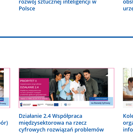
rozwój sztucznej inteligencji w
obs
Polsce
urz
Działanie 2.4 Współpraca
Kol
bór)
międzysektorowa na rzecz
org
cyfrowych rozwiązań problemów
inf