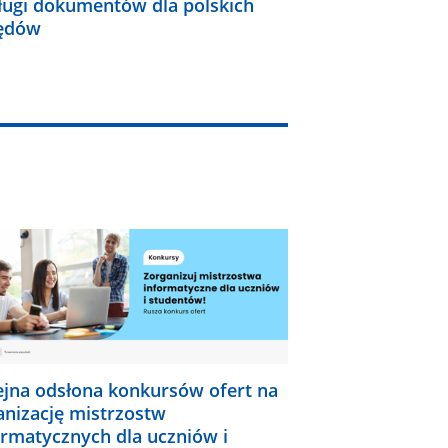
ługi dokumentów dla polskich
ędów
ejna odsłona konkursów ofert na
anizację mistrzostw
ormatycznych dla uczniów i