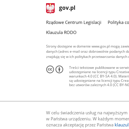
stopka
Strona
gov.pl
gov.pl
główna
Rządowe Centrum Legislacji
Polityka c
Klauzula RODO
Strony dostępne w domenie www.gov.pl mogą zawier
danych (adres e-mail oraz dobrowolnie podanych da
znajdują się w ich politykach przetwarzania danych
Treści tekstowe publikowane w serwis
udostępniane na licencji typu Creat
warunkach 4.0 (CC BY-SA 4.0). Materia
są udostępniane na licencji typu Cr
bez utworów zależnych 4.0 (CC BY-NC-N
W celu świadczenia usług na najwyższym p
w Państwa urządzeniu. W każdym momenci
oznacza akceptację przez Państwa
klauzu