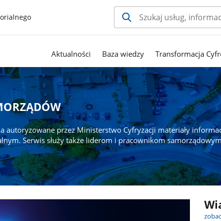
orialnego
Aktualności
Baza wiedzy
Transformacja Cyfr
AMORZĄDÓW
a autoryzowane przez Ministerstwo Cyfryzacji materiały informa
alnym. Serwis służy także liderom i pracownikom samorządowym
Wi
zobac