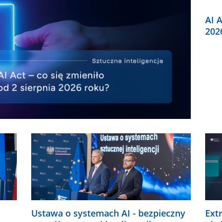
AI A
202
Ustawa o systemach AI - bezpieczny
Ext