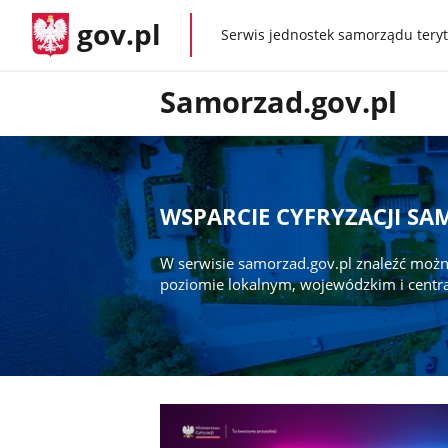
gov.pl
Serwis jednostek samorządu teryt
gov.pl
Samorzad.gov.pl
WSPARCIE CYFRYZACJI S
W serwisie samorzad.gov.pl znaleźć możn
poziomie lokalnym, wojewódzkim i centr