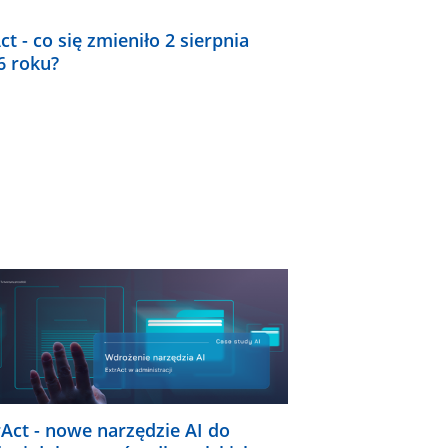
ct - co się zmieniło 2 sierpnia
6 roku?
rAct - nowe narzędzie AI do