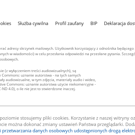
ookies
Służba cywilna
Profil zaufany
BIP
Deklaracja dos
ać adresy skrzynek mailowych. Użytkownik korzystający z odnośnika będącego 
nych w wiadomości) w celu przesłania odpowiedzi na przesłane pytania. Szczegó
 osobowych.
ie (z wyłączeniem treści audiowizualnych), są
ive Commons: uznanie autorstwa - na tych samych
ły audiowizualne, w tym zdjęcia, materiały audio i wideo,
eative Commons: uznanie autorstwa użycie niekomercyjne -
D 4.0), o ile nie jest to stwierdzone inaczej.
oziomie stosujemy pliki cookies. Korzystanie z naszej witryny 
e można dokonać zmiany ustawień Państwa przeglądarki. Dodat
li przetwarzania danych osobowych udostępnionych drogą elektr