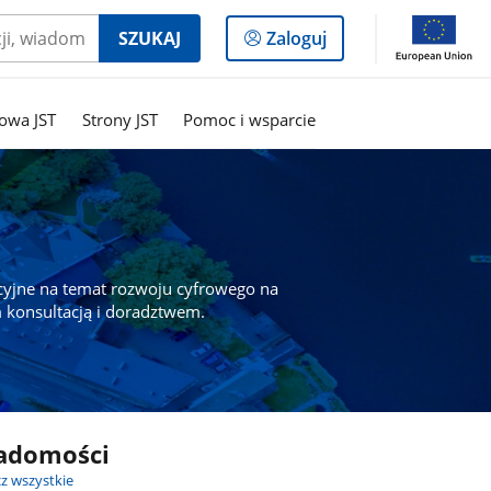
Logowanie
SZUKAJ
Zaloguj
do
panelu
owa JST
Strony JST
Pomoc i wsparcie
cyjne na temat rozwoju cyfrowego na
 konsultacją i doradztwem.
adomości
z wszystkie