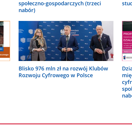
społeczno-gospodarczych (trzeci
stu
nabór)
Blisko 976 mln zł na rozwój Klubów
Dzi
Rozwoju Cyfrowego w Polsce
mię
cyf
spo
nab