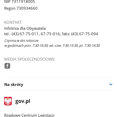
NIP 7311918005
Regon 730934660
KONTAKT
Infolinia dla Obywatela
tel.: (43) 67-75-011, 67-75-016; faks: (43) 67-75-094
Czynna w dni robocze
w godzinach pon. 7:30-16:30, wt.-czw. 7:30-15:30, pt. 7:30-14:30
MEDIA SPOŁECZNOŚCIOWE:
facebook
Na skróty
stopka
Strona
gov.pl
gov.pl
główna
Rządowe Centrum Legislacji