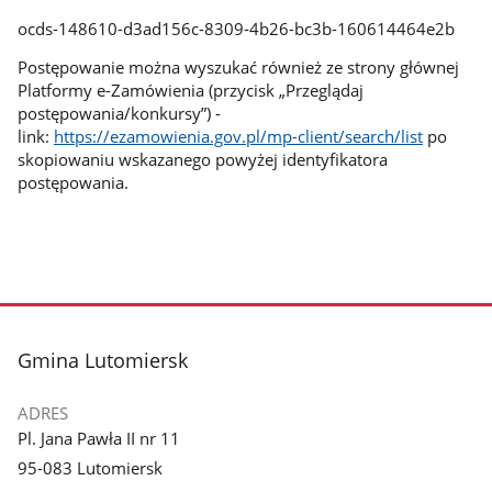
ocds-148610-d3ad156c-8309-4b26-bc3b-160614464e2b
Postępowanie można wyszukać również ze strony głównej
Platformy e-Zamówienia (przycisk „Przeglądaj
postępowania/konkursy”) -
link:
https://ezamowienia.gov.pl/mp-client/search/list
po
skopiowaniu wskazanego powyżej identyfikatora
postępowania.
stopka
Gmina Lutomiersk
ADRES
Pl. Jana Pawła II nr 11
95-083 Lutomiersk