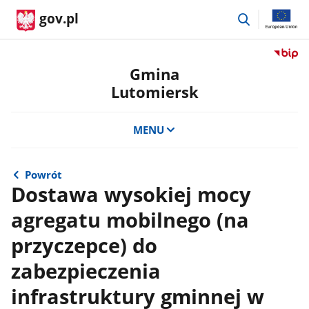
przejdź
gov.pl
do
wyszukiwar
Przejdź
do
Gmina
serwis
Lutomiersk
Biulety
Informa
Publicz
MENU
Gmina
Lutomi
Powrót
Dostawa wysokiej mocy
agregatu mobilnego (na
przyczepce) do
zabezpieczenia
infrastruktury gminnej w