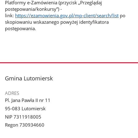
Platformy e-Zamówienia (przycisk „Przeglądaj
postępowania/konkursy”) -
link:
https://ezamowienia.gov.pl/mp-client/search/list
po
skopiowaniu wskazanego powyżej identyfikatora
postępowania.
stopka
Gmina Lutomiersk
ADRES
Pl. Jana Pawła II nr 11
95-083 Lutomiersk
NIP 7311918005
Regon 730934660