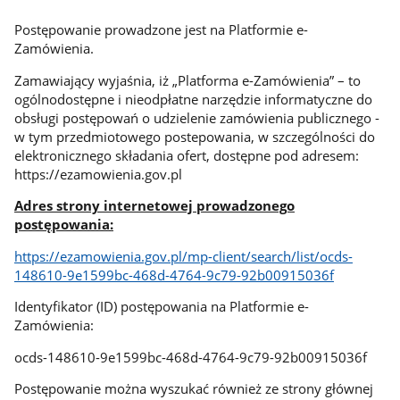
Postępowanie prowadzone jest na Platformie e-
Zamówienia.
Zamawiający wyjaśnia, iż „Platforma e-Zamówienia” – to
ogólnodostępne i nieodpłatne narzędzie informatyczne do
obsługi postępowań o udzielenie zamówienia publicznego -
w tym przedmiotowego postepowania, w szczególności do
elektronicznego składania ofert, dostępne pod adresem:
https://ezamowienia.gov.pl
Adres strony internetowej prowadzonego
postępowania:
https://ezamowienia.gov.pl/mp-client/search/list/ocds-
148610-9e1599bc-468d-4764-9c79-92b00915036f
Identyfikator (ID) postępowania na Platformie e-
Zamówienia:
ocds-148610-9e1599bc-468d-4764-9c79-92b00915036f
Postępowanie można wyszukać również ze strony głównej