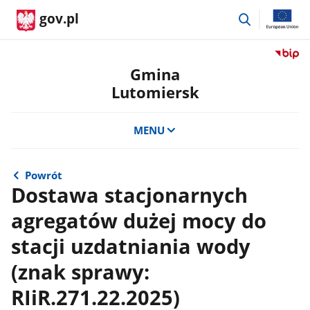
przejdź
gov.pl
do
wyszukiwar
Przejdź
do
Gmina
serwis
Lutomiersk
Biulety
Informa
Publicz
MENU
Gmina
Lutomi
Powrót
Dostawa stacjonarnych
agregatów dużej mocy do
stacji uzdatniania wody
(znak sprawy:
RIiR.271.22.2025)