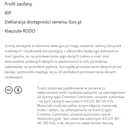
Profil zaufany
BIP
Deklaracja dostępności serwisu Gov.pl
Klauzula RODO
Strony dostępne w domenie www.gov.pl mogą zawierać adresy skrzynek
mailowych. Użytkownik korzystający z odnośnika będącego adresem e-
mail zgadza się na przetwarzanie jego danych (adres e-mail oraz
dobrowolnie podanych danych w wiadomości) w celu przesłania
odpowiedzi na przesłane pytania. Szczegóły przetwarzania danych przez
każdą z jednostek znajdują się w ich politykach przetwarzania danych
osobowych.
Treści tekstowe publikowane w serwisie (z
wyłączeniem treści audiowizualnych), są udostępniane
na licencji typu Creative Commons: uznanie autorstwa
- na tych samych warunkach 4.0 (CC BY-SA 4.0).
Materiały audiowizualne, w tym zdjęcia, materiały
audio i wideo, są udostępniane na licencji typu
Creative Commons: uznanie autorstwa użycie
niekomercyjne - bez utworów zależnych 4.0 (CC BY-
NC-ND 4.0), o ile nie jest to stwierdzone inaczej.