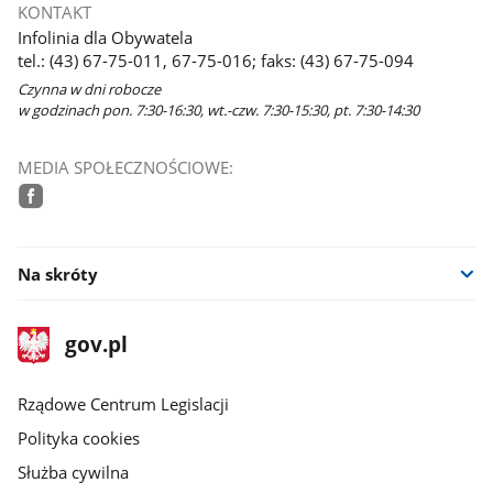
KONTAKT
Infolinia dla Obywatela
tel.: (43) 67-75-011, 67-75-016; faks: (43) 67-75-094
Czynna w dni robocze
w godzinach pon. 7:30-16:30, wt.-czw. 7:30-15:30, pt. 7:30-14:30
MEDIA SPOŁECZNOŚCIOWE:
facebook
Na skróty
stopka
Strona
gov.pl
gov.pl
główna
Rządowe Centrum Legislacji
Polityka cookies
Służba cywilna