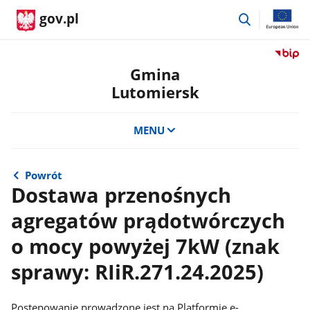
przejdź
gov.pl
do
wyszukiwar
Przejdź
do
Gmina
serwis
Lutomiersk
Biulety
Informa
Publicz
MENU
Gmina
Lutomi
Powrót
Dostawa przenośnych
agregatów prądotwórczych
o mocy powyżej 7kW (znak
sprawy: RIiR.271.24.2025)
Postępowanie prowadzone jest na Platformie e-