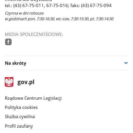
tel.: (43) 67-75-011, 67-75-016; faks: (43) 67-75-094
Czynna w dni robocze
w godzinach pon. 7:30-16:30, wt.-czw. 7:30-15:30, pt. 7:30-14:30
MEDIA SPOŁECZNOŚCIOWE:
facebook
Na skróty
stopka
Strona
gov.pl
gov.pl
główna
Rządowe Centrum Legislacji
Polityka cookies
Służba cywilna
Profil zaufany