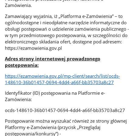
Zamówienia.
Zamawiający wyjaśnia, iż „Platforma e-Zamówienia” – to
ogólnodostępne i nieodpłatne narzędzie informatyczne do
obsługi postępowań o udzielenie zamówienia publicznego -
w tym przedmiotowego postepowania, w szczególności do
elektronicznego składania ofert, dostępne pod adresem:
https://ezamowienia.gov.pl
Adres strony internetowej prowadzonego
postępowania:
https://ezamowienia.gov.pl/mp-client/search/list/ocds-
148610-36b01457-0694-4dd4-a66f-bb35703a8c27
Identyfikator (ID) postępowania na Platformie e-
Zamówienia:
ocds-148610-36b01457-0694-4dd4-a66f-bb35703a8c27
Postępowanie można wyszukać również ze strony głównej
Platformy e-Zamówienia (przycisk „Przeglądaj
postępowania/konkursy”) -