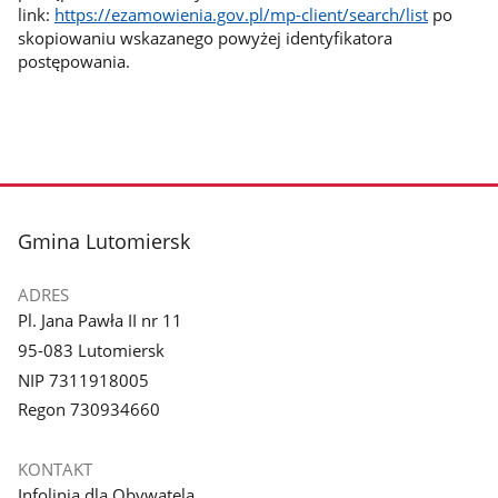
link:
https://ezamowienia.gov.pl/mp-client/search/list
po
skopiowaniu wskazanego powyżej identyfikatora
postępowania.
stopka
Gmina Lutomiersk
ADRES
Pl. Jana Pawła II nr 11
95-083 Lutomiersk
NIP 7311918005
Regon 730934660
KONTAKT
Infolinia dla Obywatela