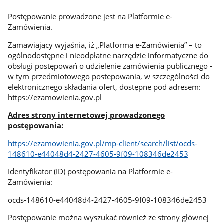
Postępowanie prowadzone jest na Platformie e-
Zamówienia.
Zamawiający wyjaśnia, iż „Platforma e-Zamówienia” – to
ogólnodostępne i nieodpłatne narzędzie informatyczne do
obsługi postępowań o udzielenie zamówienia publicznego -
w tym przedmiotowego postepowania, w szczególności do
elektronicznego składania ofert, dostępne pod adresem:
https://ezamowienia.gov.pl
Adres strony internetowej prowadzonego
postępowania:
https://ezamowienia.gov.pl/mp-client/search/list/ocds-
148610-e44048d4-2427-4605-9f09-108346de2453
Identyfikator (ID) postępowania na Platformie e-
Zamówienia:
ocds-148610-e44048d4-2427-4605-9f09-108346de2453
Postępowanie można wyszukać również ze strony głównej