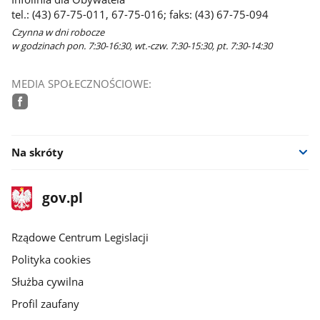
tel.: (43) 67-75-011, 67-75-016; faks: (43) 67-75-094
Czynna w dni robocze
w godzinach pon. 7:30-16:30, wt.-czw. 7:30-15:30, pt. 7:30-14:30
MEDIA SPOŁECZNOŚCIOWE:
facebook
Na skróty
stopka
Strona
gov.pl
gov.pl
główna
Rządowe Centrum Legislacji
Polityka cookies
Służba cywilna
Profil zaufany