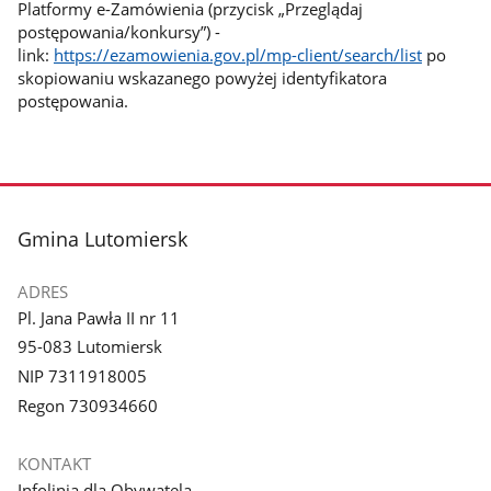
Platformy e-Zamówienia (przycisk „Przeglądaj
postępowania/konkursy”) -
link:
https://ezamowienia.gov.pl/mp-client/search/list
po
skopiowaniu wskazanego powyżej identyfikatora
postępowania.
stopka
Gmina Lutomiersk
ADRES
Pl. Jana Pawła II nr 11
95-083 Lutomiersk
NIP 7311918005
Regon 730934660
KONTAKT
Infolinia dla Obywatela