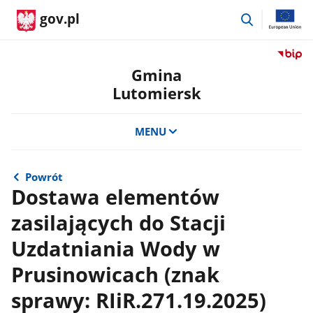
przejdź
gov.pl
do
wyszukiwar
Przejdź
do
Gmina
serwis
Lutomiersk
Biulety
Informa
Publicz
MENU
Gmina
Lutomi
Powrót
Dostawa elementów
zasilających do Stacji
Uzdatniania Wody w
Prusinowicach (znak
sprawy: RIiR.271.19.2025)