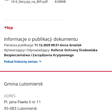
16-9​_Decyzja​_na​_BIP.pdf
8.09MB
Informacje o publikacji dokumentu
Pierwsza publikacja:
11.12.2025 09:51 Anna Grzelak
Wytwarzający/ Odpowiadający:
Referat Ochrony Środowiska
Bezpieczeństwa i Zarządzania Kryzysowego
Pokaż historię zmian
stopka
Gmina Lutomiersk
ADRES
Pl. Jana Pawła II nr 11
95-083 Lutomiersk