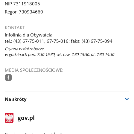
NIP 7311918005
Regon 730934660
KONTAKT
Infolinia dla Obywatela
tel.: (43) 67-75-011, 67-75-016; faks: (43) 67-75-094
Czynna w dni robocze
w godzinach pon. 7:30-16:30, wt.-czw. 7:30-15:30, pt. 7:30-14:30
MEDIA SPOŁECZNOŚCIOWE:
facebook
Na skróty
stopka
Strona
gov.pl
gov.pl
główna