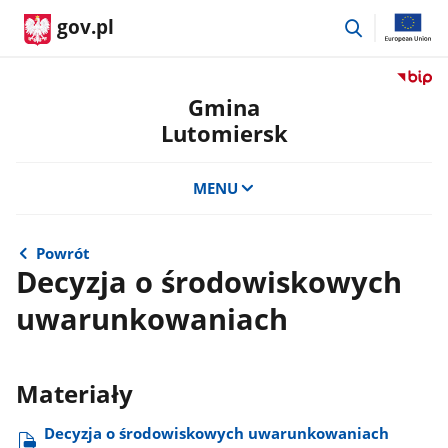
przejdź
gov.pl
do
wyszukiwar
Przejdź
do
Gmina
serwis
Lutomiersk
Biulety
Informa
Publicz
MENU
Gmina
Lutomi
Powrót
Decyzja o środowiskowych
uwarunkowaniach
Materiały
Decyzja o środowiskowych uwarunkowaniach