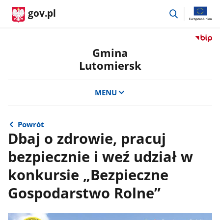
przejdź
gov.pl
do
wyszukiwar
Przejdź
do
Gmina
serwis
Lutomiersk
Biulety
Informa
Publicz
MENU
Gmina
Lutomi
Powrót
Dbaj o zdrowie, pracuj
bezpiecznie i weź udział w
konkursie „Bezpieczne
Gospodarstwo Rolne”