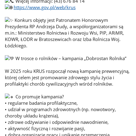
Więcej informacji: (43) 676 84 14
https://www.gov.pl/web/krus
Konkurs objęty jest Patronatem Honorowym
Prezydenta RP Andrzeja Dudy, a współorganizatorami są
m.in.: Ministerstwo Rolnictwa i Rozwoju Wsi, PIP, ARiMR,
KOWR, ŁODR w Bratoszewicach oraz Izba Rolnicza Woj.
Łódzkiego.
W trosce o rolników – kampania „Dobrostan Rolnika”
W 2025 roku KRUS rozpoczął nową kampanię prewencyjną,
której celem jest promowanie zdrowego stylu życia i
profilaktyki chorób cywilizacyjnych wśród rolników.
Co promuje kampania?
• regularne badania profilaktyczne,
• udział w programach zdrowotnych (np. nowotwory,
choroby układu krążenia),
• zdrowe odżywianie i odpowiednie nawodnienie,
• aktywność fizyczną i rozwijanie pasji,
• dobrą organizację pracy i unikanie przemęczenia,