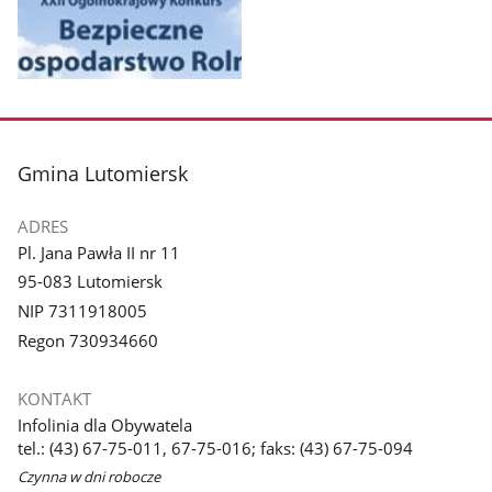
Pokaż
zdjęcie
1
z
stopka
Gmina Lutomiersk
galerii.
ADRES
Pl. Jana Pawła II nr 11
95-083 Lutomiersk
NIP 7311918005
Regon 730934660
KONTAKT
Infolinia dla Obywatela
tel.: (43) 67-75-011, 67-75-016; faks: (43) 67-75-094
Czynna w dni robocze