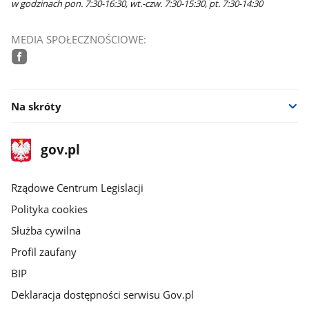
w godzinach pon. 7:30-16:30, wt.-czw. 7:30-15:30, pt. 7:30-14:30
MEDIA SPOŁECZNOŚCIOWE:
facebook
Na skróty
stopka
Strona
gov.pl
gov.pl
główna
Rządowe Centrum Legislacji
Polityka cookies
Służba cywilna
Profil zaufany
BIP
Deklaracja dostępności serwisu Gov.pl