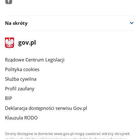
facebook
Na skróty
stopka
Strona
gov.pl
gov.pl
główna
Rządowe Centrum Legislacji
Polityka cookies
Służba cywilna
Profil zaufany
BIP
Deklaracja dostępności serwisu Gov.pl
Klauzula RODO
Strony dostępne w domenie www.gov.pl mogą zawierać adresy skrzynek