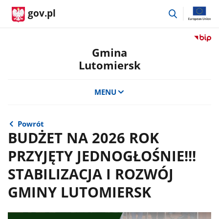
przejdź
gov.pl
do
wyszukiwar
Przejdź
do
Gmina
serwis
Lutomiersk
Biulety
Informa
Publicz
MENU
Gmina
Lutomi
Powrót
BUDŻET NA 2026 ROK
PRZYJĘTY JEDNOGŁOŚNIE!!!
STABILIZACJA I ROZWÓJ
GMINY LUTOMIERSK