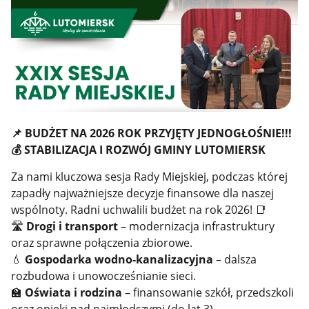
📌
BUDŻET NA 2026 ROK PRZYJĘTY JEDNOGŁOŚNIE!!!
💰
STABILIZACJA I ROZWÓJ GMINY LUTOMIERSK
Za nami kluczowa sesja Rady Miejskiej, podczas której
zapadły najważniejsze decyzje finansowe dla naszej
wspólnoty. Radni uchwalili budżet na rok 2026! 📑
🛣️
Drogi i transport
– modernizacja infrastruktury
oraz sprawne połączenia zbiorowe.
💧
Gospodarka wodno-kanalizacyjna
– dalsza
rozbudowa i unowocześnianie sieci.
🏫
Oświata i rodzina
– finansowanie szkół, przedszkoli
oraz opieki nad najmłodszymi (do lat 3).