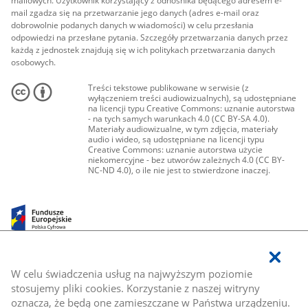
mailowych. Użytkownik korzystający z odnośnika będącego adresem e-
mail zgadza się na przetwarzanie jego danych (adres e-mail oraz
dobrowolnie podanych danych w wiadomości) w celu przesłania
odpowiedzi na przesłane pytania. Szczegóły przetwarzania danych przez
każdą z jednostek znajdują się w ich politykach przetwarzania danych
osobowych.
Treści tekstowe publikowane w serwisie (z
wyłączeniem treści audiowizualnych), są udostępniane
na licencji typu Creative Commons: uznanie autorstwa
- na tych samych warunkach 4.0 (CC BY-SA 4.0).
Materiały audiowizualne, w tym zdjęcia, materiały
audio i wideo, są udostępniane na licencji typu
Creative Commons: uznanie autorstwa użycie
niekomercyjne - bez utworów zależnych 4.0 (CC BY-
NC-ND 4.0), o ile nie jest to stwierdzone inaczej.
W celu świadczenia usług na najwyższym poziomie
stosujemy pliki cookies. Korzystanie z naszej witryny
oznacza, że będą one zamieszczane w Państwa urządzeniu.