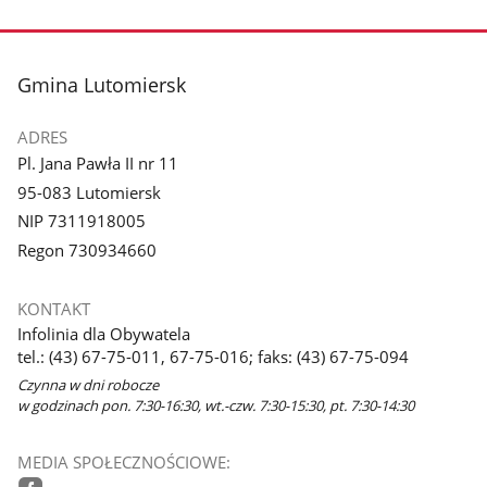
Pokaż
zdjęcie
1
z
stopka
Gmina Lutomiersk
galerii.
ADRES
Pl. Jana Pawła II nr 11
95-083 Lutomiersk
NIP 7311918005
Regon 730934660
KONTAKT
Infolinia dla Obywatela
tel.: (43) 67-75-011, 67-75-016; faks: (43) 67-75-094
Czynna w dni robocze
w godzinach pon. 7:30-16:30, wt.-czw. 7:30-15:30, pt. 7:30-14:30
MEDIA SPOŁECZNOŚCIOWE: