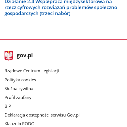
Działanie 2.4 Współpraca międzysektorowa na
rzecz cyfrowych rozwiązań problemów społeczno-
gospodarczych (trzeci nabór)
stopka
Strona
gov.pl
gov.pl
główna
Rządowe Centrum Legislacji
Polityka cookies
Służba cywilna
Profil zaufany
BIP
Deklaracja dostępności serwisu Gov.pl
Klauzula RODO