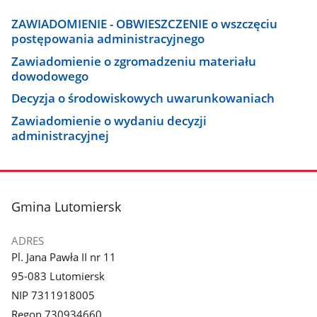
ZAWIADOMIENIE - OBWIESZCZENIE o wszczęciu
postępowania administracyjnego
Zawiadomienie o zgromadzeniu materiału
dowodowego
Decyzja o środowiskowych uwarunkowaniach
Zawiadomienie o wydaniu decyzji
administracyjnej
stopka
Gmina Lutomiersk
ADRES
Pl. Jana Pawła II nr 11
95-083 Lutomiersk
NIP 7311918005
Regon 730934660