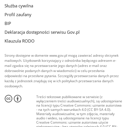
Służba cywilna
Profil zaufany
BIP
Deklaracja dostępności serwisu Gov.pl
Klauzula RODO
Strony dostępne w domenie www.gov.pl mogą zawierać adresy skrzynek
mailowych. Użytkownik korzystający z odnośnika będącego adresem e-
mail zgadza się na przetwarzanie jego danych (adres e-mail oraz
dobrowolnie podanych danych w wiadomości) w celu przesłania
odpowiedzi na przesłane pytania. Szczegóły przetwarzania danych przez
każdą z jednostek znajdują się w ich politykach przetwarzania danych
osobowych.
Treści tekstowe publikowane w serwisie (z
wyłączeniem treści audiowizualnych), są udostępniane
na licencji typu Creative Commons: uznanie autorstwa
- na tych samych warunkach 4.0 (CC BY-SA 4.0).
Materiały audiowizualne, w tym zdjęcia, materiały
audio i wideo, są udostępniane na licencji typu
Creative Commons: uznanie autorstwa użycie
niekomercyjne - bez utworów zależnych 4.0 (CC BY-