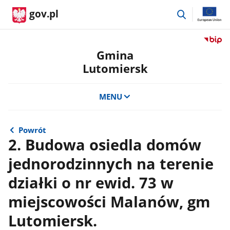
przejdź
gov.pl
do
wyszukiwar
Przejdź
do
Gmina
serwis
Lutomiersk
Biulety
Informa
Publicz
MENU
Gmina
Lutomi
Powrót
2. Budowa osiedla domów
jednorodzinnych na terenie
działki o nr ewid. 73 w
miejscowości Malanów, gm
Lutomiersk.