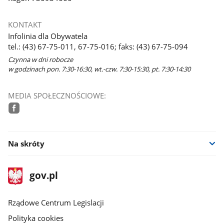
KONTAKT
Infolinia dla Obywatela
tel.: (43) 67-75-011, 67-75-016; faks: (43) 67-75-094
Czynna w dni robocze
w godzinach pon. 7:30-16:30, wt.-czw. 7:30-15:30, pt. 7:30-14:30
MEDIA SPOŁECZNOŚCIOWE:
facebook
Na skróty
stopka
Strona
gov.pl
gov.pl
główna
Rządowe Centrum Legislacji
Polityka cookies