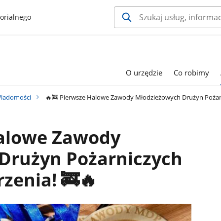
orialnego
O urzędzie
Co robimy
iadomości
🔥🚒 Pierwsze Halowe Zawody Młodzieżowych Drużyn Pożarni
Halowe Zawody
Drużyn Pożarniczych
rzenia! 🚒🔥