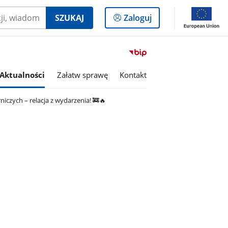
Logowanie
SZUKAJ
Zaloguj
do
panelu
Przejdź
do
serwisu
Aktualności
Załatw sprawę
Kontakt
Biuletyn
Informacji
czych – relacja z wydarzenia! 🚒🔥
Publicznej
Gmina
Lutomiersk