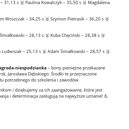
 – 31,13 s 🥈 Paulina Kowalczyk – 35,50 s 🥉 Magdalena
m Woszczak – 34,25 s 🥈 Szymon Pietrasik – 36,20 s 🥉
Śmiałkowski – 28,13 s 🥈 Kuba Chęciński – 28,38 s 🥉
 Ludwisiak – 25,13 s 🥈 Adam Śmiałkowski – 28,57 s 🥉
agroda-niespodzianka
– bony pieniężne przekazane
sk, Jarosława Dębskiego. Środki te przeznaczone
tu potrzebnego do szkolenia i zawodów.
ikom i dziękujemy za ich zaangażowanie, które jest
pasja i determinacja zasługują na najwyższe uznanie! 💪