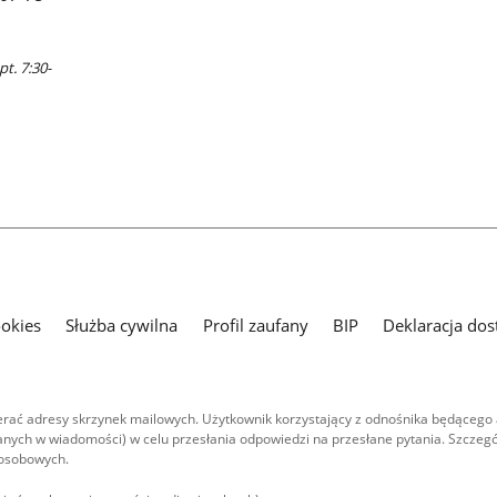
pt. 7:30-
ookies
Służba cywilna
Profil zaufany
BIP
Deklaracja dos
ać adresy skrzynek mailowych. Użytkownik korzystający z odnośnika będącego 
nych w wiadomości) w celu przesłania odpowiedzi na przesłane pytania. Szczegó
 osobowych.