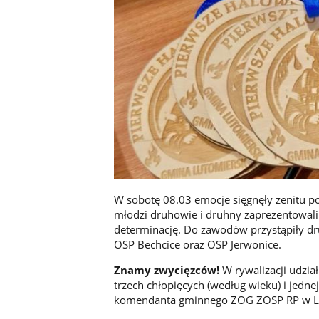
W sobotę 08.03 emocje sięgnęły zenitu
młodzi druhowie i druhny zaprezentowali 
determinację. Do zawodów przystąpiły dr
OSP Bechcice oraz OSP Jerwonice.
Znamy zwycięzców!
W rywalizacji udzia
trzech chłopięcych (według wieku) i jedne
komendanta gminnego ZOG ZOSP RP w Lu