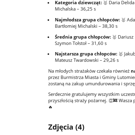
Kategoria dziewcząt:
🥇 Daria Delida
Michalska – 36,25 s
Najmłodsza grupa chłopców:
🥇 Ada
Bartłomiej Michalski – 38,30 s
Średnia grupa chłopców:
🥇 Dariusz 
Szymon Tołstoł – 31,60 s
Najstarsza grupa chłopców:
🥇 Jakub
Mateusz Twardowski – 29,26 s
Na młodych strażaków czekała również
n
przez Burmistrza Miasta i Gminy Lutomier
zostaną na zakup umundurowania i sprzę
Serdecznie gratulujemy wszystkim uczestn
przyszłością straży pożarnej. 👏🚒 Wasza 
🔥
Zdjęcia (4)