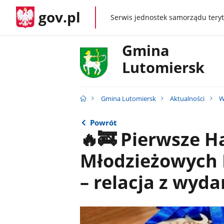
gov.pl
Serwis jednostek samorządu teryt
gov.pl
Gmina
Lutomiersk
Gmina Lutomiersk
Aktualności
W
Powrót
🔥🚒 Pierwsze 
Młodzieżowych 
– relacja z wyda