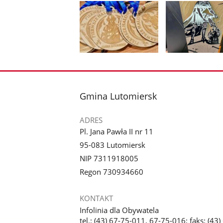
Pokaż
Pokaż
zdjęcie
zdjęcie
1
2
z
z
stopka
Gmina Lutomiersk
galerii.
galerii.
ADRES
Pl. Jana Pawła II nr 11
95-083 Lutomiersk
NIP 7311918005
Regon 730934660
KONTAKT
Infolinia dla Obywatela
tel.: (43) 67-75-011, 67-75-016; faks: (43)