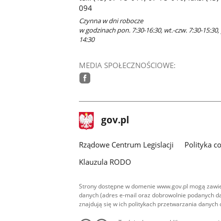
094
Czynna w dni robocze
w godzinach pon. 7:30-16:30, wt.-czw. 7:30-15:30, 
14:30
MEDIA SPOŁECZNOŚCIOWE:
facebook
stopka
Strona
gov.pl
gov.pl
główna
Rządowe Centrum Legislacji
Polityka c
Klauzula RODO
Strony dostępne w domenie www.gov.pl mogą zawier
danych (adres e-mail oraz dobrowolnie podanych da
znajdują się w ich politykach przetwarzania danych