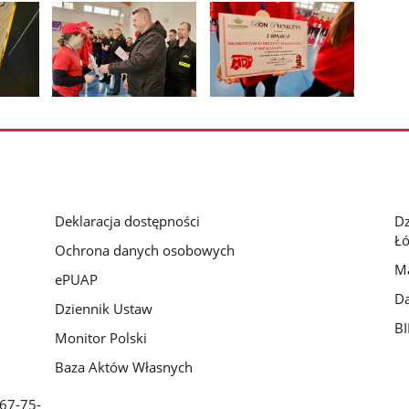
Pokaż
Pokaż
zdjęcie
zdjęcie
3
4
z
z
galerii.
galerii.
Deklaracja dostępności
D
Łó
Ochrona danych osobowych
Ma
ePUAP
Da
Dziennik Ustaw
BI
Monitor Polski
Baza Aktów Własnych
 67-75-