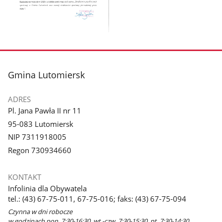
galerii.
galerii.
Pokaż
zdjęcie
3
z
stopka
Gmina Lutomiersk
galerii.
ADRES
Pl. Jana Pawła II nr 11
95-083 Lutomiersk
NIP 7311918005
Regon 730934660
KONTAKT
Infolinia dla Obywatela
tel.: (43) 67-75-011, 67-75-016; faks: (43) 67-75-094
Czynna w dni robocze
w godzinach pon. 7:30-16:30, wt.-czw. 7:30-15:30, pt. 7:30-14:30