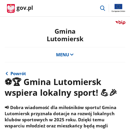
przejdź
gov.pl
do
wyszukiwar
Przejdź
do
Gmina
serwis
Lutomiersk
Biulety
Informa
Publicz
MENU
Gmina
Lutomi
Powrót
⚽🏆 Gmina Lutomiersk
wspiera lokalny sport! 💪🎉
📢 Dobra wiadomość dla miłośników sportu! Gmina
Lutomiersk przyznała dotacje na rozwój lokalnych
klubów sportowych w 2025 roku. Dzięki temu
wsparciu młodzież oraz mieszkańcy będą mogli