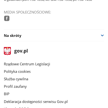
MEDIA SPOŁECZNOŚCIOWE:
facebook
Na skróty
stopka
Strona
gov.pl
gov.pl
główna
Rządowe Centrum Legislacji
Polityka cookies
Służba cywilna
Profil zaufany
BIP
Deklaracja dostępności serwisu Gov.pl