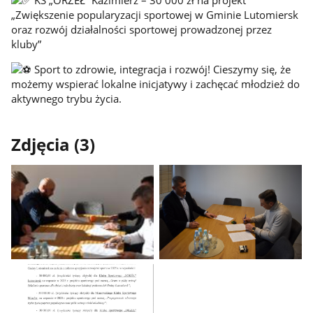
KS „ORZEŁ” Kazimierz – 30 000 zł na projekt
„Zwiększenie popularyzacji sportowej w Gminie Lutomiersk
oraz rozwój działalności sportowej prowadzonej przez
kluby”
Sport to zdrowie, integracja i rozwój! Cieszymy się, że
możemy wspierać lokalne inicjatywy i zachęcać młodzież do
aktywnego trybu życia.
Zdjęcia (3)
Pokaż
Pokaż
zdjęcie
zdjęcie
1
2
z
z